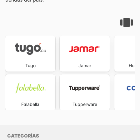
Tugo
Jamar
Home
Falabella
Tupperware
Co
CATEGORÍAS