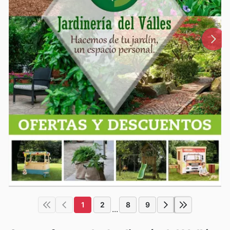
1
2
8
9
...