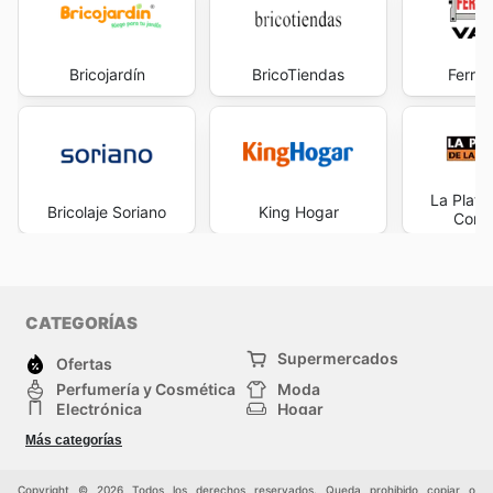
Bricojardín
BricoTiendas
Ferret
La Plata
Bricolaje Soriano
King Hogar
Const
CATEGORÍAS
Supermercados
Ofertas
Perfumería y Cosmética
Moda
Electrónica
Hogar
Deporte
Bricolaje y jardinería
Más categorías
Juguetes y bebés
Auto y Moto
Mascotas
Otros
Copyright © 2026 Todos los derechos reservados. Queda prohibido copiar o