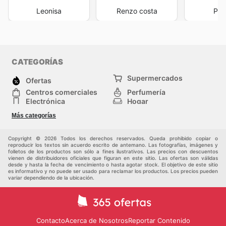
Leonisa
Renzo costa
Pla
CATEGORÍAS
Supermercados
Ofertas
Centros comerciales
Perfumería
Electrónica
Hogar
Herramientas y jardinería
Deporte
Más categorías
Moda
Infancia
Otros
Copyright © 2026 Todos los derechos reservados. Queda prohibido copiar o
reproducir los textos sin acuerdo escrito de antemano. Las fotografías, imágenes y
folletos de los productos son sólo a fines ilustrativos. Las precios con descuentos
vienen de distribuidores oficiales que figuran en este sitio. Las ofertas son válidas
desde y hasta la fecha de vencimiento o hasta agotar stock. El objetivo de este sitio
es informativo y no puede ser usado para reclamar los productos. Los precios pueden
variar dependiendo de la ubicación.
Contacto
Acerca de Nosotros
Reportar Contenido