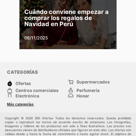
Cuándo conviene empezar a
comprar los regalos de
Navidad en Perú
06/11/2025
CATEGORÍAS
Supermercados
Ofertas
Centros comerciales
Perfumería
Electrónica
Hogar
Herramientas y jardinería
Deporte
Más categorías
Moda
Infancia
Otros
Copyright © 2026 365 Ofertas Todos los derechos reservados. Queda prohibido
copiar o reproducir los textos sin acuerdo escrito de antemano. Las fotografías,
imágenes y folletos de los productos son sólo a fines ilustrativos. Las precios con
descuentos vienen de distribuidores oficiales que figuran en este sitio. Las ofertas son
válidas desde y hasta la fecha de vencimiento o hasta agotar stock. El objetivo de