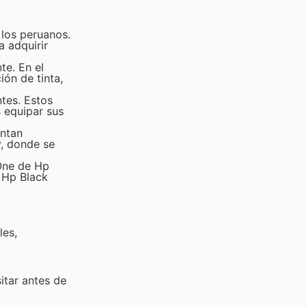
 los peruanos.
a adquirir
te. En el
ón de tinta,
ntes. Estos
 equipar sus
ntan
y, donde se
-One de Hp
s Hp Black
les,
sitar
antes de