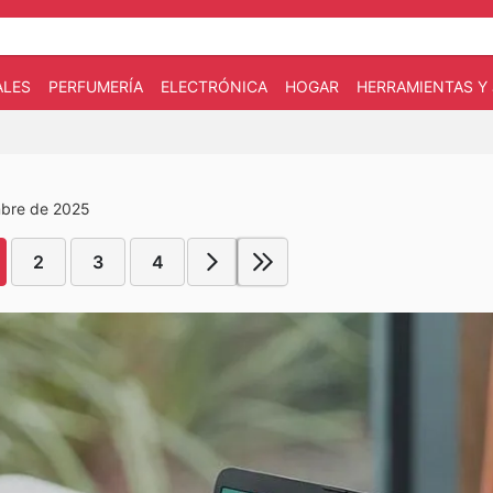
ALES
PERFUMERÍA
ELECTRÓNICA
HOGAR
HERRAMIENTAS Y 
mbre de 2025
2
3
4