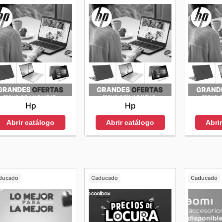
Hp
Hp
Abrir catálogo
Abrir catálogo
Abri
ducado
Caducado
Caducado