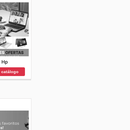
Hp
r catálogo