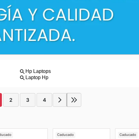
2
3
4
ducado
Caducado
Caducado