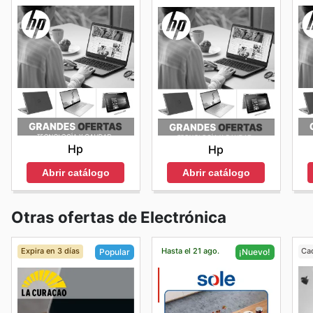
Hp
Hp
Abrir catálogo
Abrir catálogo
Otras ofertas de Electrónica
Expira en 3 días
Hasta el 21 ago.
Ca
Popular
¡Nuevo!