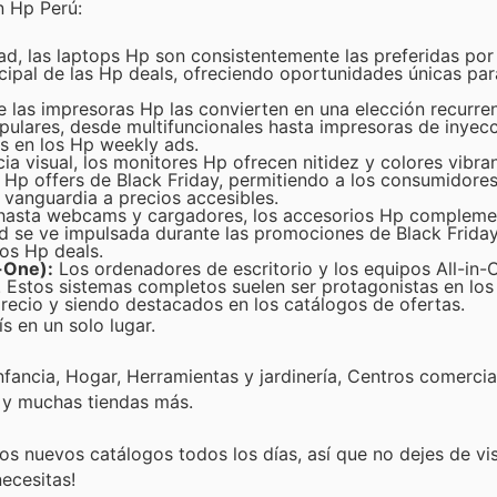
n Hp Perú:
d, las laptops Hp son consistentemente las preferidas por
cipal de las Hp deals, ofreciendo oportunidades únicas par
e las impresoras Hp las convierten en una elección recurren
ulares, desde multifuncionales hasta impresoras de inyecci
as en los Hp weekly ads.
a visual, los monitores Hp ofrecen nitidez y colores vibra
Hp offers de Black Friday, permitiendo a los consumidores
 vanguardia a precios accesibles.
hasta webcams y cargadores, los accesorios Hp compleme
ad se ve impulsada durante las promociones de Black Frida
os Hp deals.
-One):
Los ordenadores de escritorio y los equipos All-in
na. Estos sistemas completos suelen ser protagonistas en lo
precio y siendo destacados en los catálogos de ofertas.
s en un solo lugar.
nfancia, Hogar, Herramientas y jardinería, Centros comercia
 y muchas tiendas más.
s nuevos catálogos todos los días, así que no dejes de vi
ecesitas!