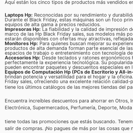
Aquí están los cinco tipos de productos más vendidos e
Laptops Hp:
Reconocidas por su rendimiento y durabilida
Durante el Black Friday, estas máquinas son un foco prin
equipos de alta gama a precios reducidos.
Impresoras Hp:
La fiabilidad y la calidad de impresión d
marco de las Hp Black Friday sales, sus modelos más pop
estarán disponibles con ofertas muy atractivas, reflejad
Monitores Hp:
Para quienes buscan mejorar su experienci
productos de alta demanda forman parte esencial de las 
espacios de trabajo o entretenimiento con tecnología de
Accesorios Hp:
Desde teclados y ratones ergonómicos 
perfectamente la experiencia tecnológica. Su popularid
pueden encontrar paquetes y descuentos especiales en l
Equipos de Computación Hp (PCs de Escritorio y All-in
brindan potencia y versatilidad para el hogar y la ofici
Friday sales, ofreciendo una excelente relación calidad-
tiene los últimos catálogos de las mejores tiendas del paí
Encuentra increíbles descuentos para ahorrar en Otros, I
Electrónica, Supermercados, Perfumería, Deporte, Moda
tiene todas las promociones que estás buscando. Tenemo
salir de compras. ¡No pagues de más por las cosas que n