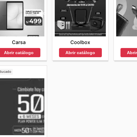
Carsa
Coolbox
Abrir catálogo
Abrir catálogo
Abri
ducado