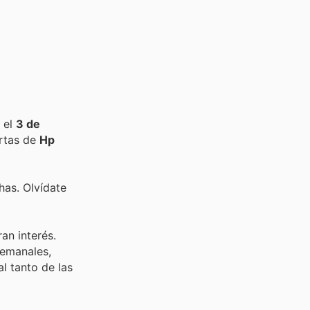
 el
3 de
ertas de
Hp
has. Olvídate
an interés.
semanales,
l tanto de las