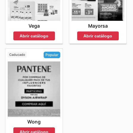
es clave para optimizar el presupuesto familiar y
disfrutar de los beneficios que Metro ofrece de forma
continua.
Visita Metro's website today to explore the best deals
Vega
Mayorsa
and start saving now.
Abrir catálogo
Abrir catálogo
Caducado
Popular
Wong
Abrir catálogo