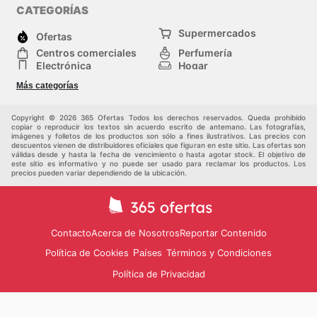
CATEGORÍAS
Supermercados
Ofertas
Centros comerciales
Perfumería
Electrónica
Hogar
Herramientas y jardinería
Deporte
Más categorías
Moda
Infancia
Otros
Copyright © 2026 365 Ofertas Todos los derechos reservados. Queda prohibido
copiar o reproducir los textos sin acuerdo escrito de antemano. Las fotografías,
imágenes y folletos de los productos son sólo a fines ilustrativos. Las precios con
descuentos vienen de distribuidores oficiales que figuran en este sitio. Las ofertas son
válidas desde y hasta la fecha de vencimiento o hasta agotar stock. El objetivo de
este sitio es informativo y no puede ser usado para reclamar los productos. Los
precios pueden variar dependiendo de la ubicación.
Contacto
Acerca de Nosotros
Reportar Contenido
Política de Cookies
Términos y Condiciones
Países
Política de Privacidad