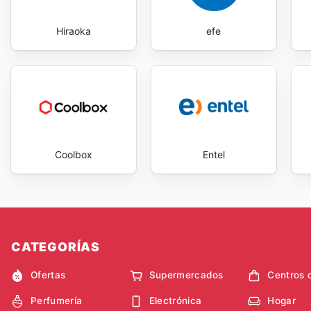
Hiraoka
efe
Coolbox
Entel
CATEGORÍAS
Ofertas
Supermercados
Centros 
Perfumería
Electrónica
Hogar