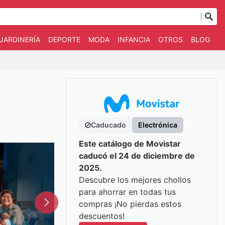
JARDINERÍA
DEPORTE
MODA
INFANCIA
OTROS
BLOG
Caducado
Electrónica
Este catálogo de Movistar
caducó el 24 de diciembre de
2025.
Descubre los mejores chollos
para ahorrar en todas tus
compras ¡No pierdas estos
descuentos!