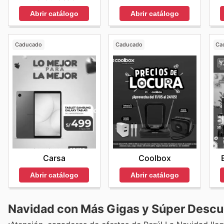
Abrir catálogo
Abrir catálogo
Caducado
Caducado
Ca
Carsa
Coolbox
Abrir catálogo
Abrir catálogo
Navidad con Más Gigas y Súper Descuen