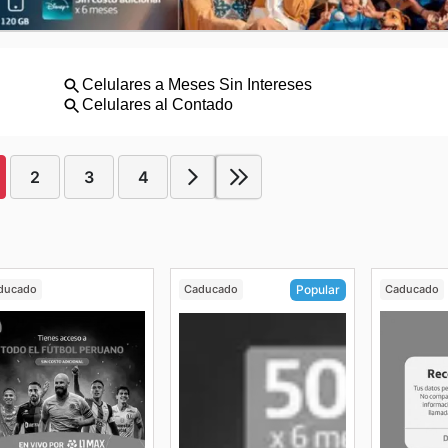
2
3
4
ducado
Caducado
Caducado
Popular