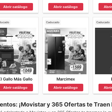
Abrir catálogo
Abrir catálogo
Abri
ducado
Caducado
Caducado
El Gallo Más Gallo
Marcimex
Abrir catálogo
Abrir catálogo
Abri
tos: ¡Movistar y 365 Ofertas te Traen l