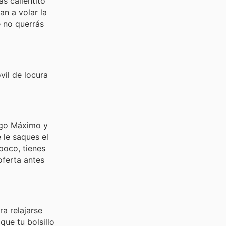
s calientito
an a volar la
 no querrás
vil de locura
ago Máximo y
 le saques el
 poco, tienes
oferta antes
a relajarse
que tu bolsillo