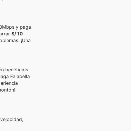
400Mbps y paga
horrar
S/ 10
roblemas. ¡Una
én beneficios
Saga Falabella
eriencia
montón!
 velocidad,