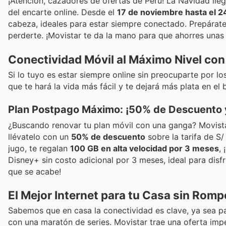
¡Atención, cazadores de ofertas de Perú! La Navidad lleg
del encarte online. Desde el
17 de noviembre hasta el 2
cabeza, ideales para estar siempre conectado. Prepárat
perderte. ¡Movistar te da la mano para que ahorres unas 
Conectividad Móvil al Máximo Nivel con
Si lo tuyo es estar siempre online sin preocuparte por lo
que te hará la vida más fácil y te dejará más plata en el 
Plan Postpago Máximo: ¡50% de Descuento y
¿Buscando renovar tu plan móvil con una ganga? Movista
llévatelo con un
50% de descuento
sobre la tarifa de S
jugo, te regalan
100 GB en alta velocidad por 3 meses
,
Disney+ sin costo adicional por 3 meses, ideal para dis
que se acabe!
El Mejor Internet para tu Casa sin Romp
Sabemos que en casa la conectividad es clave, ya sea par
con una maratón de series. Movistar trae una oferta imper