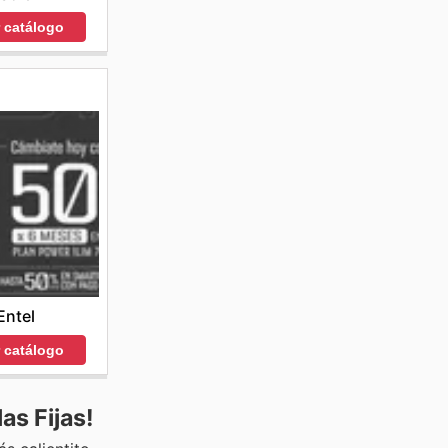
r catálogo
Entel
r catálogo
as Fijas!