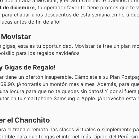
ó adelantada a Movistar, y en 365 Ofertas te traemos lo má
4 de diciembre
, tu operador favorito tiene promos que te v
e para chapar unos descuentos de esta semana en Perú que
lucas antes de fin de año!
 Movistar
s gigas, esta es tu oportunidad. Movistar te trae un plan mó
bolsillo para los regalos navideños.
 Gigas de Regalo!
r tiene un ofertón insuperable. Cámbiate a su Plan Postp
/ 69.90. ¡Ahorrarás un montón mes a mes! Además, para que
 ¡una locura para que no te quedes sin datos! Y por si fuera
frutar en tu smartphone Samsung o Apple. ¡Aprovecha esta 
er el Chanchito
a el trabajo remoto, las clases virtuales o simplemente par
dible para que tengas el internet más rápido del Perú, sin 