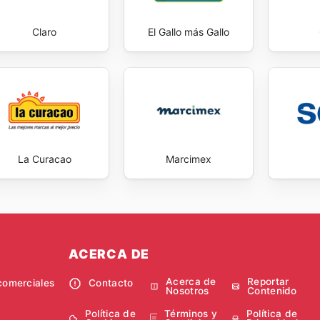
Claro
El Gallo más Gallo
La Curacao
Marcimex
ACERCA DE
Acerca de
Reportar
comerciales
Contacto
Nosotros
Contenido
Política de
Términos y
Política de