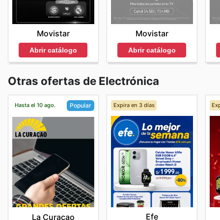
Movistar
Movistar
Abrir catálogo
Abrir catálogo
Otras ofertas de Electrónica
Hasta el 10 ago.
Expira en 3 días
Exp
Popular
Efe
La Curacao