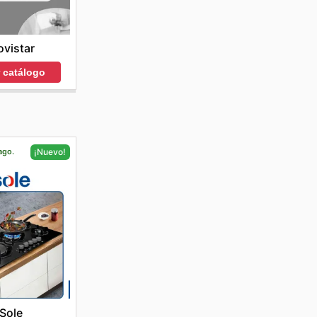
vistar
r catálogo
ago.
¡Nuevo!
Sole