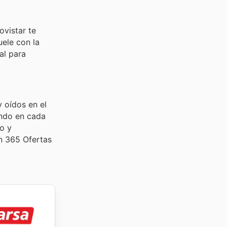
ovistar te
uele con la
al para
 oídos en el
ando en cada
o y
en 365 Ofertas