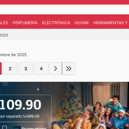
ALES
PERFUMERÍA
ELECTRÓNICA
HOGAR
HERRAMIENTAS Y 
/2025
iembre de 2025
2
3
4