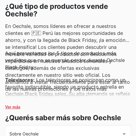
¿Qué tipo de productos vende
Oechsle?
En Oechsle, somos líderes en ofrecer a nuestros
clientes en 🇵🇪 Perú las mejores oportunidades de
ahorro, y con la llegada de Black Friday, ¡la emoción
se intensifica! Los clientes pueden descubrir una
Aquí presentamos los 5 tipos de productos más
increíble variedad de productos con descuentos
vendidos que no se querrán perder durante Oechsle
imperdibles en nuestros anuncios semanales y
Black Friday:
catálogos, además de ofertas exclusivas
directamente en nuestro sitio web oficial. Los
Televisores:
Los televisores se posicionan como un
animamos a visitar frecuentemente para estar al tanto
favorito indiscutible, siendo un producto estrella en
de las nuevas promociones y los tratos más
Oechsle Black Friday sales. Su alta demanda se refleja
atractivos que tenemos preparados.
en la constante búsqueda de modelos con la última
tecnología a precios accesibles, y seguro los
Ver más
encontrarán destacados en las últimas Oechsle deals
¿Querés saber más sobre Oechsle
y ofertas.
Sobre Oechsle
Smartphones:
Los smartphones continúan liderando