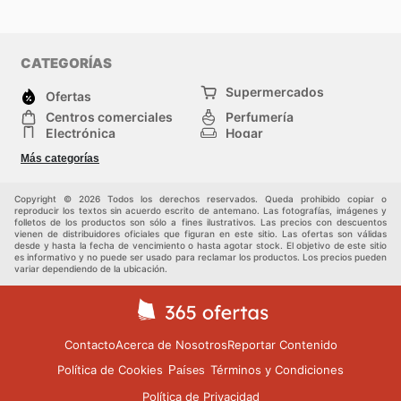
CATEGORÍAS
Supermercados
Ofertas
Centros comerciales
Perfumería
Electrónica
Hogar
Herramientas y jardinería
Deporte
Más categorías
Moda
Infancia
Otros
Copyright © 2026 Todos los derechos reservados. Queda prohibido copiar o
reproducir los textos sin acuerdo escrito de antemano. Las fotografías, imágenes y
folletos de los productos son sólo a fines ilustrativos. Las precios con descuentos
vienen de distribuidores oficiales que figuran en este sitio. Las ofertas son válidas
desde y hasta la fecha de vencimiento o hasta agotar stock. El objetivo de este sitio
es informativo y no puede ser usado para reclamar los productos. Los precios pueden
variar dependiendo de la ubicación.
Contacto
Acerca de Nosotros
Reportar Contenido
Política de Cookies
Términos y Condiciones
Países
Política de Privacidad