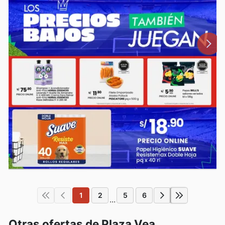
1
2
5
6
...
Otras ofertas de Plaza Vea