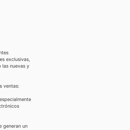
ntes
s exclusivas,
e las nuevas y
s ventas:
, especialmente
ctrónicos
e generan un