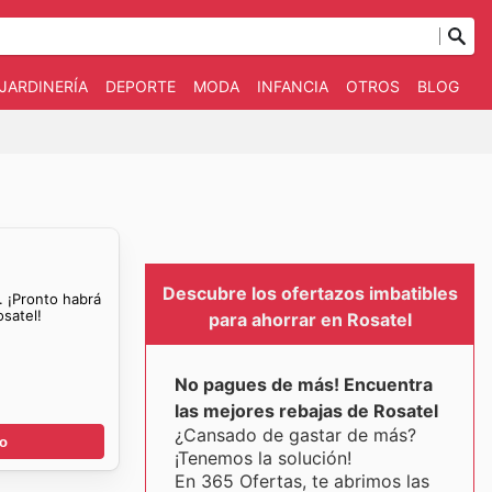
JARDINERÍA
DEPORTE
MODA
INFANCIA
OTROS
BLOG
Descubre los ofertazos imbatibles
. ¡Pronto habrá
satel!
para ahorrar en Rosatel
No pagues de más! Encuentra
las mejores rebajas de Rosatel
¿Cansado de gastar de más?
go
¡Tenemos la solución!
En 365 Ofertas, te abrimos las