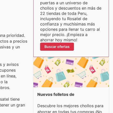
puertas a un universo de
chollos y descuentos en más de
22 tiendas de toda Peru,
incluyendo tu Rosatel de
confianza y muchísimas más
opciones para llenar tu carro al
mejor precio. ¡Empieza a
una prioridad.
ahorrar hoy mismo!
ctos a precios
usivas y un
Buscar ofertas
s y avisos
 cupones
en línea,
 o la
mbros.
Nuevos folletos de
atel tiene
tener un gran
Descubre los mejores chollos para
ahorrar en todas tus compras ¡No