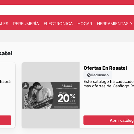
ALES
PERFUMERÍA
ELECTRÓNICA
HOGAR
HERRAMIENTAS Y 
satel
Ofertas En Rosatel
Caducado
 habrá
Este catálogo ha caducado
mas ofertas de Catálogo Ro
Abrir catálo