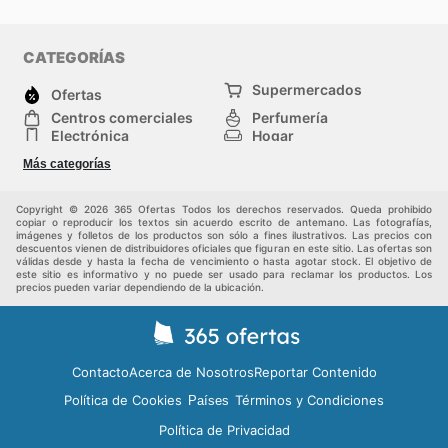
algo nuevo y ventajoso por descubrir. El acceso a la
Sodimac ad
de cada semana brinda la tranquilidad de
estar siempre al tanto de las mejores ofertas
CATEGORÍAS
disponibles. No dejes pasar la oportunidad de
transformar tu hogar o completar tus proyectos con las
Supermercados
Ofertas
ventajas que solo Sodimac puede ofrecer. Visita
Centros comerciales
Perfumería
Sodimac's website today to explore the best deals and
Electrónica
Hogar
start saving now.
Herramientas y jardinería
Deporte
Más categorías
Moda
Infancia
Otros
Copyright © 2026 365 Ofertas Todos los derechos reservados. Queda prohibido
copiar o reproducir los textos sin acuerdo escrito de antemano. Las fotografías,
imágenes y folletos de los productos son sólo a fines ilustrativos. Las precios con
descuentos vienen de distribuidores oficiales que figuran en este sitio. Las ofertas son
válidas desde y hasta la fecha de vencimiento o hasta agotar stock. El objetivo de
este sitio es informativo y no puede ser usado para reclamar los productos. Los
precios pueden variar dependiendo de la ubicación.
Contacto
Acerca de Nosotros
Reportar Contenido
Política de Cookies
Términos y Condiciones
Países
Política de Privacidad