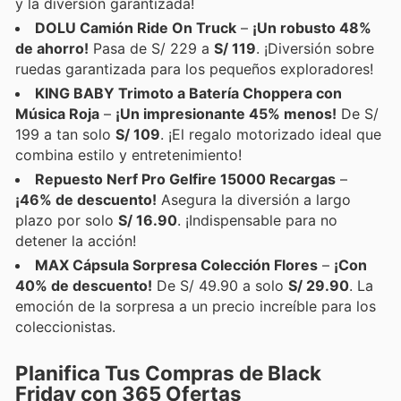
y la diversión garantizada!
DOLU Camión Ride On Truck
–
¡Un robusto 48%
de ahorro!
Pasa de S/ 229 a
S/ 119
. ¡Diversión sobre
ruedas garantizada para los pequeños exploradores!
KING BABY Trimoto a Batería Choppera con
Música Roja
–
¡Un impresionante 45% menos!
De S/
199 a tan solo
S/ 109
. ¡El regalo motorizado ideal que
combina estilo y entretenimiento!
Repuesto Nerf Pro Gelfire 15000 Recargas
–
¡46% de descuento!
Asegura la diversión a largo
plazo por solo
S/ 16.90
. ¡Indispensable para no
detener la acción!
MAX Cápsula Sorpresa Colección Flores
–
¡Con
40% de descuento!
De S/ 49.90 a solo
S/ 29.90
. La
emoción de la sorpresa a un precio increíble para los
coleccionistas.
Planifica Tus Compras de Black
Friday con 365 Ofertas