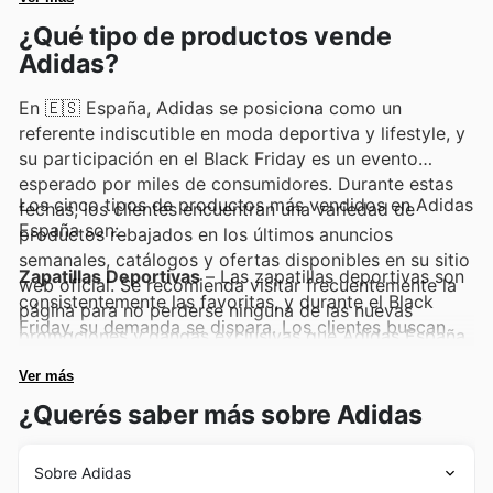
encontrarán promociones por tiempo limitado y la
pueden descubrir estas y muchas otras marcas a
¿Qué tipo de productos vende
posibilidad de estar al día de las colecciones que
través de los folletos semanales, catálogos en línea y
marcan tendencia.
Adidas?
promociones exclusivas que Adidas actualiza
constantemente.
En 🇪🇸 España, Adidas se posiciona como un
referente indiscutible en moda deportiva y lifestyle, y
su participación en el Black Friday es un evento
esperado por miles de consumidores. Durante estas
Los cinco tipos de productos más vendidos en Adidas
fechas, los clientes encuentran una variedad de
España son:
productos rebajados en los últimos anuncios
semanales, catálogos y ofertas disponibles en su sitio
Zapatillas Deportivas
– Las zapatillas deportivas son
web oficial. Se recomienda visitar frecuentemente la
consistentemente las favoritas, y durante el Black
página para no perderse ninguna de las nuevas
Friday, su demanda se dispara. Los clientes buscan
promociones y gangas exclusivas que Adidas España
modelos icónicos y las últimas innovaciones a precios
tiene preparadas.
irresistibles, siendo una pieza clave en las ofertas de
Ver más
Adidas y sus anuncios semanales. Es el momento
¿Querés saber más sobre Adidas
perfecto para renovar el calzado con las mejores
Adidas deals.
Sobre Adidas