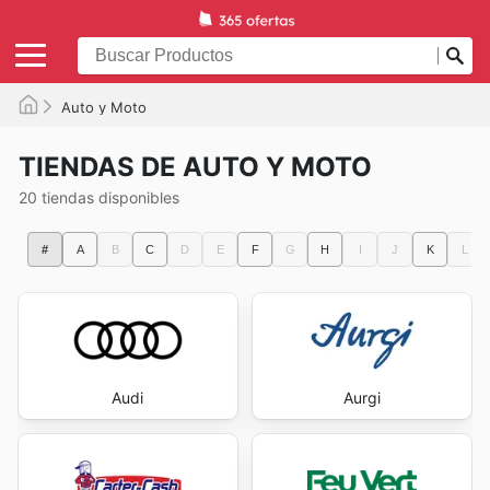
Auto y Moto
TIENDAS DE AUTO Y MOTO
20 tiendas disponibles
#
A
B
C
D
E
F
G
H
I
J
K
L
Audi
Aurgi