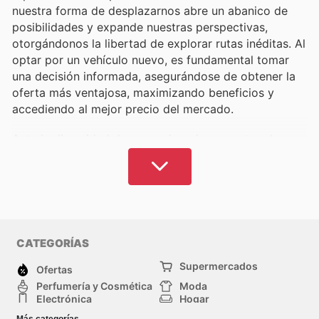
nuestra forma de desplazarnos abre un abanico de
posibilidades y expande nuestras perspectivas,
otorgándonos la libertad de explorar rutas inéditas. Al
optar por un vehículo nuevo, es fundamental tomar
una decisión informada, asegurándose de obtener la
oferta más ventajosa, maximizando beneficios y
accediendo al mejor precio del mercado.
Ante la diversidad de concesionarios y puntos de
venta, la elección puede volverse compleja sin la
información adecuada. Comprar sin evaluar las
diferentes opciones puede acarrear costes excesivos,
desaprovechando la oportunidad de optimizar la
inversión.
CATEGORÍAS
365 Ofertas
ofrece una solución integral y
Supermercados
económica para la búsqueda de su próximo
Ofertas
vehículo.
A través de un extenso catálogo de ofertas
Perfumería y Cosmética
Moda
Electrónica
Hogar
de concesionarios y tiendas en España, como
Feuvert
,
Deporte
Bricolaje y jardinería
podrá realizar sus compras con la certeza de acceder
Más categorías