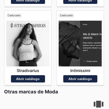
Abrir catálogo
Abrir catálogo
para que nadie se quede atrás en las tendencias y las
oportunidades de ahorro. Visita Agatha's website today
to explore the best deals and start saving now.
Caducado
Caducado
Stradivarius
Intimissimi
Abrir catálogo
Abrir catálogo
Otras marcas de Moda