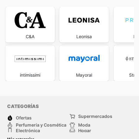
C&A
Leonisa
Pr
intimissimi
Mayoral
Stra
CATEGORÍAS
Supermercados
Ofertas
Perfumería y Cosmética
Moda
Electrónica
Hogar
Deporte
Bricolaje y jardinería