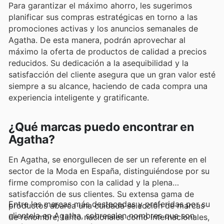
Para garantizar el máximo ahorro, les sugerimos
planificar sus compras estratégicas en torno a las
promociones activas y los anuncios semanales de
Agatha. De esta manera, podrán aprovechar al
máximo la oferta de productos de calidad a precios
reducidos. Su dedicación a la asequibilidad y la
satisfacción del cliente asegura que un gran valor esté
siempre a su alcance, haciendo de cada compra una
experiencia inteligente y gratificante.
¿Qué marcas puedo encontrar en
Agatha?
En Agatha, se enorgullecen de ser un referente en el
sector de la Moda en España, distinguiéndose por su
firme compromiso con la calidad y la plena
satisfacción de sus clientes. Su extensa gama de
Entre las marcas más destacadas y preferidas por su
productos abarca una cuidada selección de marcas
clientela en Agatha, sobresalen nombres que son
de renombre, tanto nacionales como internacionales,