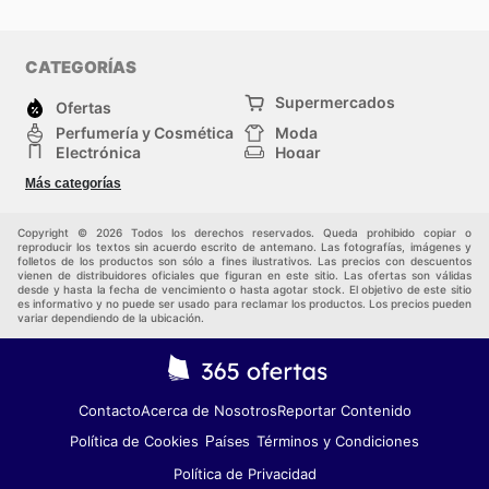
CATEGORÍAS
Supermercados
Ofertas
Perfumería y Cosmética
Moda
Electrónica
Hogar
Deporte
Bricolaje y jardinería
Más categorías
Juguetes y bebés
Auto y Moto
Mascotas
Otros
Copyright © 2026 Todos los derechos reservados. Queda prohibido copiar o
reproducir los textos sin acuerdo escrito de antemano. Las fotografías, imágenes y
folletos de los productos son sólo a fines ilustrativos. Las precios con descuentos
vienen de distribuidores oficiales que figuran en este sitio. Las ofertas son válidas
desde y hasta la fecha de vencimiento o hasta agotar stock. El objetivo de este sitio
es informativo y no puede ser usado para reclamar los productos. Los precios pueden
variar dependiendo de la ubicación.
Contacto
Acerca de Nosotros
Reportar Contenido
Política de Cookies
Términos y Condiciones
Países
Política de Privacidad