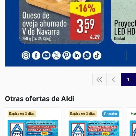
1
Otras ofertas de Aldi
Expira en 3 días
Expira en 3 días
Has
Popular