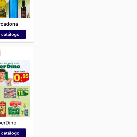
rcadona
r catálogo
perDino
r catálogo