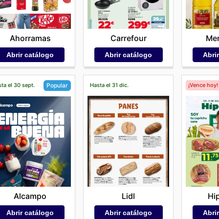
Ahorramas
Carrefour
Me
Abrir catálogo
Abrir catálogo
Abri
ta el 30 sept.
Hasta el 31 dic.
¡Vence hoy!
Popular
Lidl
Hi
Alcampo
Abrir catálogo
Abri
Abrir catálogo