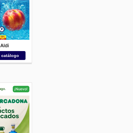
Aldi
r catálogo
ago.
¡Nuevo!