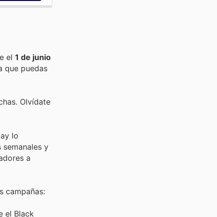
e el
1 de junio
a que puedas
chas. Olvídate
day lo
s semanales y
radores a
es campañas:
e el Black