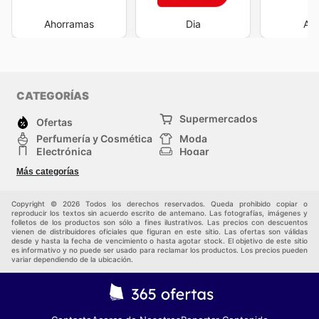
Ahorramas
Dia
Al
CATEGORÍAS
Supermercados
Ofertas
Perfumería y Cosmética
Moda
Electrónica
Hogar
Deporte
Bricolaje y jardinería
Más categorías
Juguetes y bebés
Auto y Moto
Mascotas
Otros
Copyright © 2026 Todos los derechos reservados. Queda prohibido copiar o
reproducir los textos sin acuerdo escrito de antemano. Las fotografías, imágenes y
folletos de los productos son sólo a fines ilustrativos. Las precios con descuentos
vienen de distribuidores oficiales que figuran en este sitio. Las ofertas son válidas
desde y hasta la fecha de vencimiento o hasta agotar stock. El objetivo de este sitio
es informativo y no puede ser usado para reclamar los productos. Los precios pueden
variar dependiendo de la ubicación.