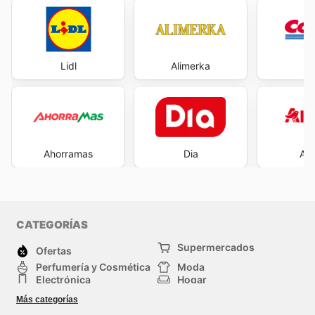
Lidl
Alimerka
Co
Ahorramas
Dia
Al
CATEGORÍAS
Supermercados
Ofertas
Perfumería y Cosmética
Moda
Electrónica
Hogar
Deporte
Bricolaje y jardinería
Más categorías
Juguetes y bebés
Auto y Moto