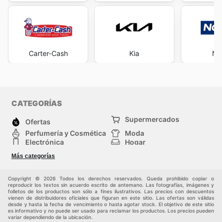
Carter-Cash
Kia
No
CATEGORÍAS
Supermercados
Ofertas
Perfumería y Cosmética
Moda
Electrónica
Hogar
Deporte
Bricolaje y jardinería
Más categorías
Juguetes y bebés
Auto y Moto
Mascotas
Otros
Copyright © 2026 Todos los derechos reservados. Queda prohibido copiar o
reproducir los textos sin acuerdo escrito de antemano. Las fotografías, imágenes y
folletos de los productos son sólo a fines ilustrativos. Las precios con descuentos
vienen de distribuidores oficiales que figuran en este sitio. Las ofertas son válidas
desde y hasta la fecha de vencimiento o hasta agotar stock. El objetivo de este sitio
es informativo y no puede ser usado para reclamar los productos. Los precios pueden
variar dependiendo de la ubicación.