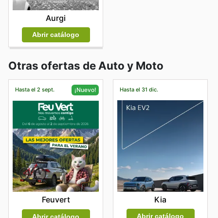
Aurgi
Abrir catálogo
Otras ofertas de Auto y Moto
Hasta el 2 sept.
Hasta el 31 dic.
¡Nuevo!
Kia
Feuvert
Abrir catálogo
Abrir catálogo