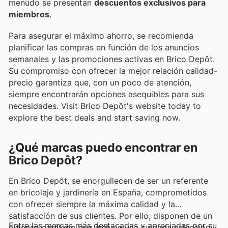
menudo se presentan
descuentos exclusivos para
miembros
.
Para asegurar el máximo ahorro, se recomienda
planificar las compras en función de los anuncios
semanales y las promociones activas en Brico Depôt.
Su compromiso con ofrecer la mejor relación calidad-
precio garantiza que, con un poco de atención,
siempre encontrarán opciones asequibles para sus
necesidades. Visit Brico Depôt's website today to
explore the best deals and start saving now.
¿Qué marcas puedo encontrar en
Brico Depôt?
En Brico Depôt, se enorgullecen de ser un referente
en bricolaje y jardinería en España, comprometidos
con ofrecer siempre la máxima calidad y la
satisfacción de sus clientes. Por ello, disponen de un
Entre las marcas más destacadas y apreciadas por su
extenso catálogo que incluye una cuidada selección