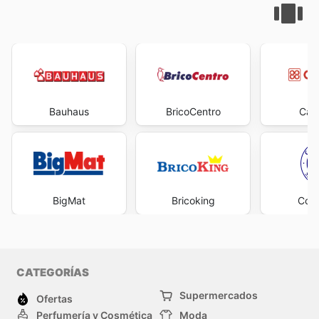
Bauhaus
BricoCentro
Cad
BigMat
Bricoking
Cofe
CATEGORÍAS
Supermercados
Ofertas
Perfumería y Cosmética
Moda