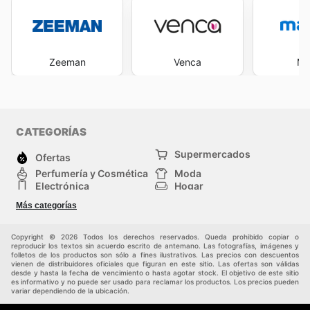
Zeeman
Venca
Ma
CATEGORÍAS
Supermercados
Ofertas
Perfumería y Cosmética
Moda
Electrónica
Hogar
Deporte
Bricolaje y jardinería
Más categorías
Juguetes y bebés
Auto y Moto
Mascotas
Otros
Copyright © 2026 Todos los derechos reservados. Queda prohibido copiar o
reproducir los textos sin acuerdo escrito de antemano. Las fotografías, imágenes y
folletos de los productos son sólo a fines ilustrativos. Las precios con descuentos
vienen de distribuidores oficiales que figuran en este sitio. Las ofertas son válidas
desde y hasta la fecha de vencimiento o hasta agotar stock. El objetivo de este sitio
es informativo y no puede ser usado para reclamar los productos. Los precios pueden
variar dependiendo de la ubicación.