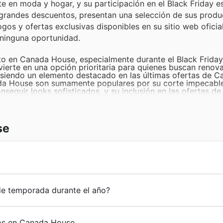
 en moda y hogar, y su participación en el Black Friday e
 grandes descuentos, presentan una selección de sus prod
os y ofertas exclusivas disponibles en su sitio web oficial
ninguna oportunidad.
o en Canada House, especialmente durante el Black Friday.
ierte en una opción prioritaria para quienes buscan renova
, siendo un elemento destacado en las últimas ofertas de 
da House son sumamente populares por su corte impecabl
nseguir looks sofisticados, y su inclusión en las ofertas de
manales, los hace aún más atractivos.
e Canada House se dispara durante las temporadas de reb
ecta para eventos especiales o para añadir un toque de dist
ada House garantizan su rápida venta.
se
son un básico esencial que siempre lidera las ventas. Su 
casión, y ahora, con las ofertas de Black Friday de Canada
a precios reducidos.
 House, desde bolsos hasta bufandas, son el complement
. Su presencia en los catálogos de Canada House para el B
 look o como idea de regalo asequible y con estilo.
de temporada durante el año?
ara visión: ofrecer a las familias españolas productos de 
ñez García, la marca se estableció rápidamente como un ref
ouse se multiplican con sus fantásticos eventos de tempor
ompromiso con la excelencia y la atención al detalle. Desde
gos en Canada House