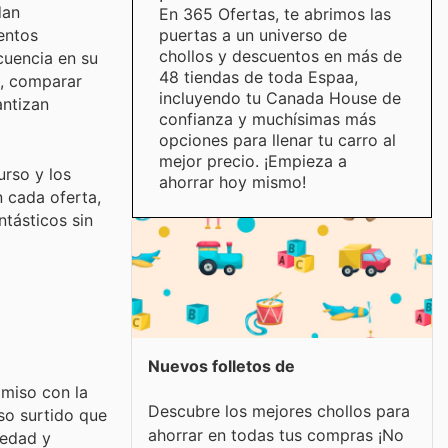
dan
En 365 Ofertas, te abrimos las
puertas a un universo de
entos
chollos y descuentos en más de
cuencia en su
48 tiendas de toda Espaa,
s, comparar
incluyendo tu Canada House de
antizan
confianza y muchísimas más
opciones para llenar tu carro al
mejor precio. ¡Empieza a
urso y los
ahorrar hoy mismo!
n cada oferta,
tásticos sin
Nuevos folletos de
omiso con la
Descubre los mejores chollos para
nso surtido que
ahorrar en todas tus compras ¡No
iedad y