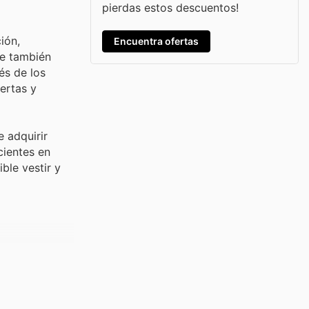
pierdas estos descuentos!
ión,
Encuentra ofertas
ue también
és de los
ertas y
 adquirir
cientes en
ble vestir y