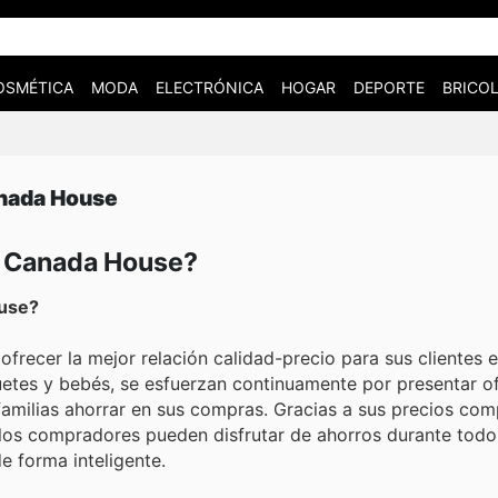
OSMÉTICA
MODA
ELECTRÓNICA
HOGAR
DEPORTE
BRICOL
anada House
en Canada House?
ouse?
frecer la mejor relación calidad-precio para sus clientes 
etes y bebés, se esfuerzan continuamente por presentar o
amilias ahorrar en sus compras. Gracias a sus precios comp
 los compradores pueden disfrutar de ahorros durante todo 
 forma inteligente.