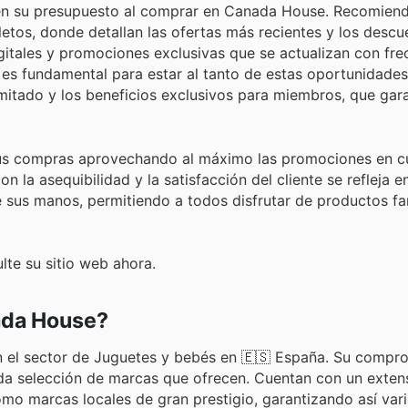
icen su presupuesto al comprar en Canada House. Recomien
etos, donde detallan las ofertas más recientes y los descu
tales y promociones exclusivas que se actualizan con fre
il es fundamental para estar al tanto de estas oportunidade
mitado y los beneficios exclusivos para miembros, que gar
r sus compras aprovechando al máximo las promociones en c
a asequibilidad y la satisfacción del cliente se refleja e
 sus manos, permitiendo a todos disfrutar de productos fan
lte su sitio web ahora.
ada House?
n el sector de Juguetes y bebés en 🇪🇸 España. Su compr
uidada selección de marcas que ofrecen. Cuentan con un exte
omo marcas locales de gran prestigio, garantizando así var