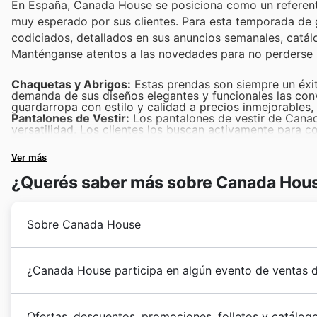
En España, Canada House se posiciona como un referente
muy esperado por sus clientes. Para esta temporada de
codiciados, detallados en sus anuncios semanales, catálog
Manténganse atentos a las novedades para no perderse 
Chaquetas y Abrigos:
Estas prendas son siempre un éxit
demanda de sus diseños elegantes y funcionales las conv
guardarropa con estilo y calidad a precios inmejorables
Pantalones de Vestir:
Los pantalones de vestir de Cana
versatilidad. Los clientes los buscan activamente para co
de Canada House, como se puede ver en sus anuncios se
Vestidos Elegantes:
La demanda de vestidos elegantes d
Ver más
Black Friday no es una excepción. Son la elección predil
día, y sus atractivos descuentos en el sitio web de Can
¿Querés saber más sobre Canada Hou
Camisas y Blusas:
Las camisas y blusas de Canada House 
variedad de estilos las hacen perfectas para cualquier o
una oportunidad fantástica para conseguir piezas clave 
Accesorios de Moda:
Los accesorios de moda de Canada
Sobre Canada House
para cualquier atuendo y gozan de una gran popularidad
señala que son artículos muy buscados para completar un
Resumen Histórico de Canada House en España
¿Canada House participa en algún evento de ventas 
Canada House inició su andadura en España con una cl
para sus hijos. Fundada en 1972 por D. Guillermo Ibá
¡En España, las oportunidades de ahorro en Canada H
el sector de
juguetes
y
moda infantil
, gracias a su c
Ofertas, descuentos, promociones, folletos y catálo