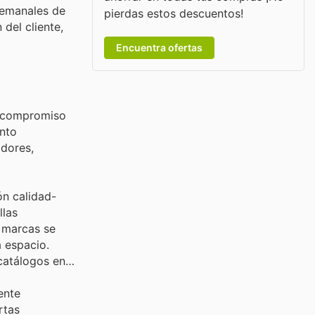
semanales de
pierdas estos descuentos!
del cliente,
Encuentra ofertas
e compromiso
anto
adores,
ón calidad-
llas
s marcas se
 espacio.
 catálogos en
ente
rtas