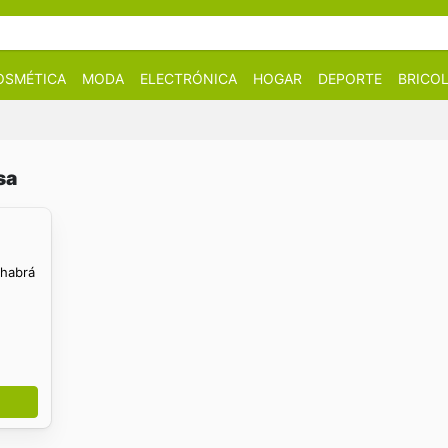
OSMÉTICA
MODA
ELECTRÓNICA
HOGAR
DEPORTE
BRICOL
sa
 habrá