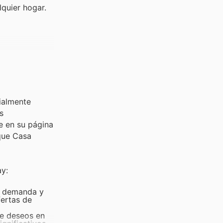
quier hogar.
ialmente
s
e en su página
 que Casa
ay:
ta demanda y
fertas de
 de deseos en