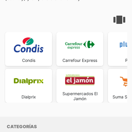
Condis
Carrefour Express
Plu
Supermercados El
Dialprix
Suma Sup
Jamón
CATEGORÍAS