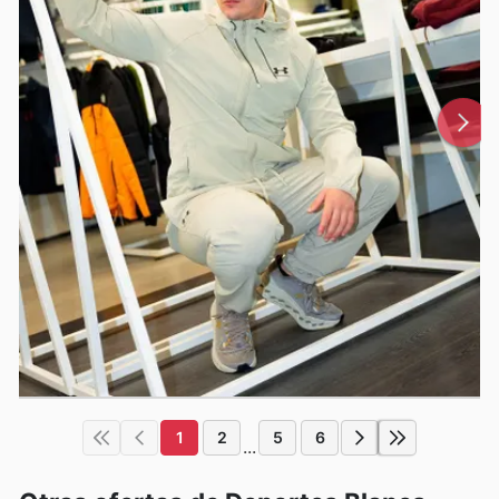
1
2
5
6
...