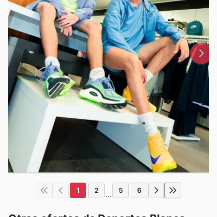
1
2
5
6
...