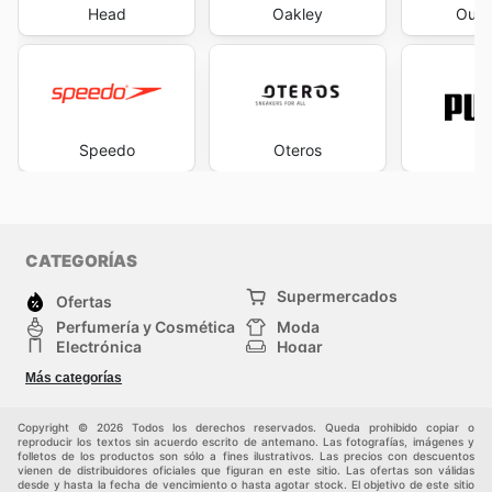
Head
Oakley
Outl
Speedo
Oteros
P
CATEGORÍAS
Supermercados
Ofertas
Perfumería y Cosmética
Moda
Electrónica
Hogar
Deporte
Bricolaje y jardinería
Más categorías
Juguetes y bebés
Auto y Moto
Mascotas
Otros
Copyright © 2026 Todos los derechos reservados. Queda prohibido copiar o
reproducir los textos sin acuerdo escrito de antemano. Las fotografías, imágenes y
folletos de los productos son sólo a fines ilustrativos. Las precios con descuentos
vienen de distribuidores oficiales que figuran en este sitio. Las ofertas son válidas
desde y hasta la fecha de vencimiento o hasta agotar stock. El objetivo de este sitio