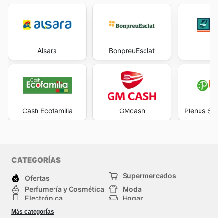
Alsara
BonpreuEsclat
Ab
Cash Ecofamilia
GMcash
Plenus Su
CATEGORÍAS
Supermercados
Ofertas
Perfumería y Cosmética
Moda
Electrónica
Hogar
Deporte
Bricolaje y jardinería
Más categorías
Juguetes y bebés
Auto y Moto