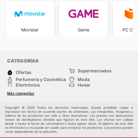
Movistar
Game
PC Com
CATEGORÍAS
Supermercados
Ofertas
Perfumería y Cosmética
Moda
Electrónica
Hogar
Deporte
Bricolaje y jardinería
Más categorías
Juguetes y bebés
Auto y Moto
Mascotas
Otros
Copyright © 2026 Todos los derechos reservados. Queda prohibido copiar o
reproducir los textos sin acuerdo escrito de antemano. Las fotografías, imágenes y
folletos de los productos son sólo a fines ilustrativos. Las precios con descuentos
vienen de distribuidores oficiales que figuran en este sitio. Las ofertas son válidas
desde y hasta la fecha de vencimiento o hasta agotar stock. El objetivo de este sitio
es informativo y no puede ser usado para reclamar los productos. Los precios pueden
variar dependiendo de la ubicación.