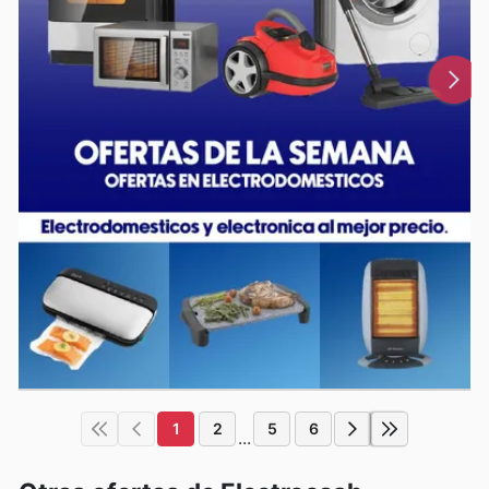
1
2
5
6
...