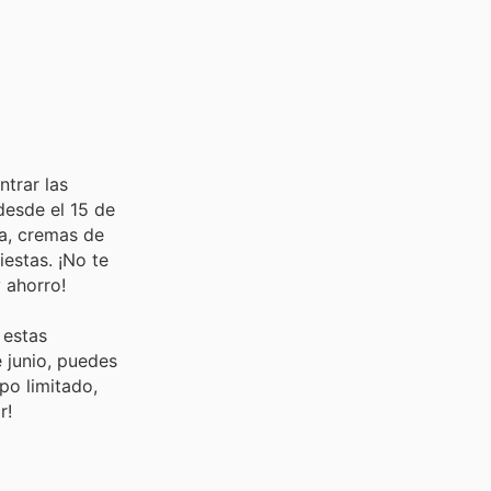
ntrar las
desde el 15 de
ca, cremas de
iestas. ¡No te
 ahorro!
 estas
 junio, puedes
po limitado,
r!