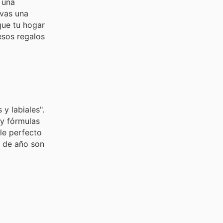
 una
evas una
que tu hogar
esos regalos
y labiales".
 y fórmulas
lle perfecto
n de año son