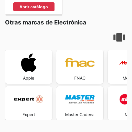
Abrir catálogo
Otras marcas de Electrónica
Apple
FNAC
Medi
Expert
Master Cadena
Mi 