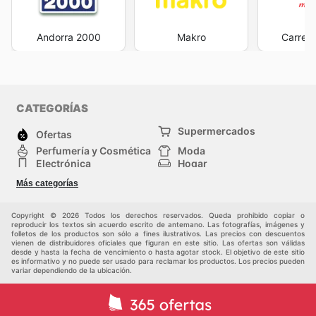
Andorra 2000
Makro
Carrefo
CATEGORÍAS
Supermercados
Ofertas
Perfumería y Cosmética
Moda
Electrónica
Hogar
Deporte
Bricolaje y jardinería
Más categorías
Juguetes y bebés
Auto y Moto
Mascotas
Otros
Copyright © 2026 Todos los derechos reservados. Queda prohibido copiar o
reproducir los textos sin acuerdo escrito de antemano. Las fotografías, imágenes y
folletos de los productos son sólo a fines ilustrativos. Las precios con descuentos
vienen de distribuidores oficiales que figuran en este sitio. Las ofertas son válidas
desde y hasta la fecha de vencimiento o hasta agotar stock. El objetivo de este sitio
es informativo y no puede ser usado para reclamar los productos. Los precios pueden
variar dependiendo de la ubicación.