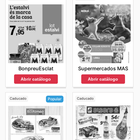
BonpreuEsclat
Supermercados MAS
Abrir catálogo
Abrir catálogo
Caducado
Caducado
Popular