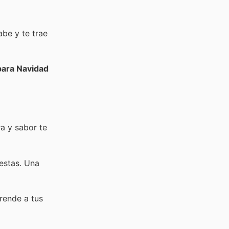
abe y te trae
para Navidad
ra y sabor te
iestas. Una
rende a tus