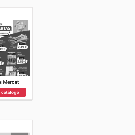
s Mercat
r catálogo