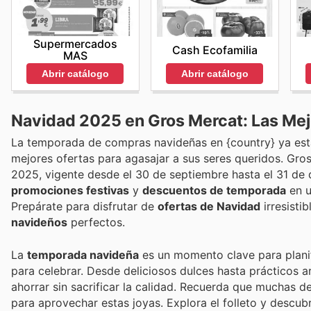
Supermercados
Cash Ecofamilia
MAS
Abrir catálogo
Abrir catálogo
Navidad 2025 en Gros Mercat: Las Mej
La temporada de compras navideñas en {country} ya está
mejores ofertas para agasajar a sus seres queridos. Gr
2025, vigente desde el 30 de septiembre hasta el 31 de 
promociones festivas
y
descuentos de temporada
en u
Prepárate para disfrutar de
ofertas de Navidad
irresistib
navideños
perfectos.
La
temporada navideña
es un momento clave para planif
para celebrar. Desde deliciosos dulces hasta prácticos ar
ahorrar sin sacrificar la calidad. Recuerda que muchas d
para aprovechar estas joyas. Explora el folleto y descub