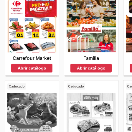
Familia
Carrefour Market
Abrir catálogo
Abrir catálogo
Caducado
Caducado
Ca