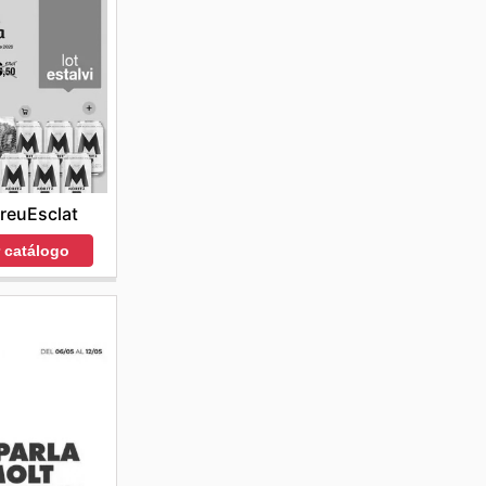
reuEsclat
r catálogo