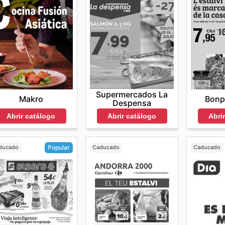
Supermercados La
Makro
Bonp
Despensa
Abrir catálogo
Abri
Abrir catálogo
ducado
Caducado
Caducado
Popular