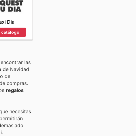
xi Dia
r catálogo
encontrar las
ña de Navidad
do de
 de compras.
los
regalos
que necesitas
permitirán
 demasiado
i.