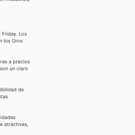
 Friday. Los
n los Gros
ras a precios
son un claro
bilidad de
stas
lidades
e atractivas,