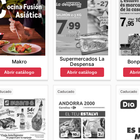
Supermercados La
Makro
Bonp
Despensa
Abrir catálogo
Abri
Abrir catálogo
ducado
Caducado
Caducado