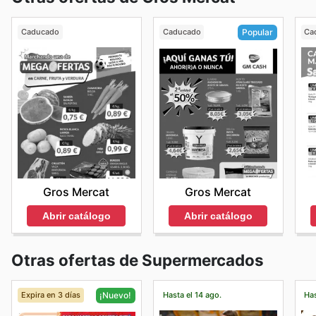
Caducado
Caducado
Ca
Popular
Gros Mercat
Gros Mercat
Abrir catálogo
Abrir catálogo
Otras ofertas de Supermercados
Expira en 3 días
Hasta el 14 ago.
Has
¡Nuevo!