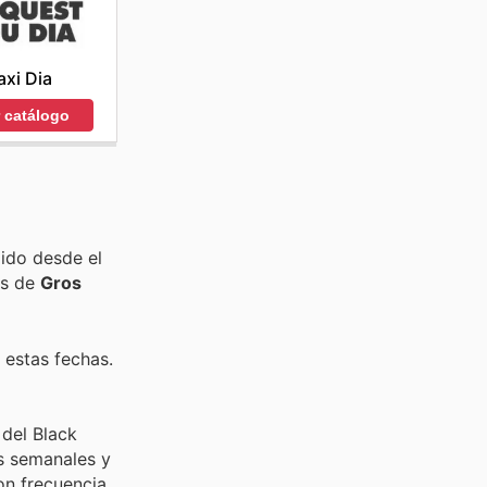
xi Dia
r catálogo
ido desde el
as de
Gros
 estas fechas.
 del Black
s semanales y
on frecuencia