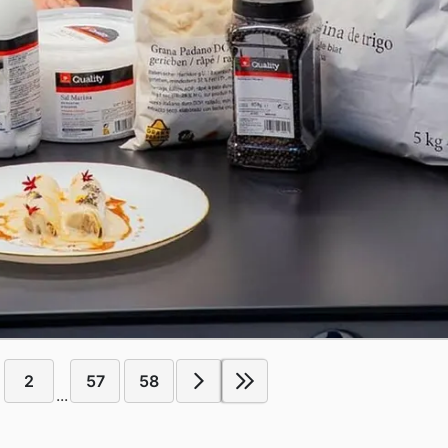
2
57
58
...