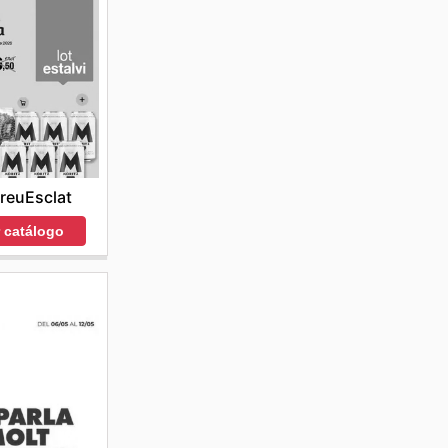
reuEsclat
r catálogo