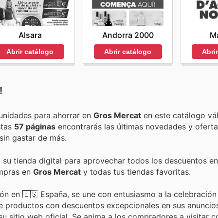
Alsara
Andorra 2000
Ma
Abrir catálogo
Abrir catálogo
Abri
!
Encuentra las mejores promociones, descuentos y oportunidades para ahorrar en
Gros Mercat
en este catálogo vál
estas
57 páginas
encontrarás las últimas novedades y ofert
sin gastar de más.
a su tienda digital para aprovechar todos los descuentos en
ompras en
Gros Mercat
y todas tus tiendas favoritas.
ión en 🇪🇸 España, se une con entusiasmo a la celebración
de productos con descuentos excepcionales en sus anuncio
u sitio web oficial. Se anima a los compradores a visitar c