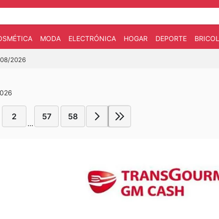
OSMÉTICA
MODA
ELECTRÓNICA
HOGAR
DEPORTE
BRICOL
1/08/2026
2026
2
57
58
...