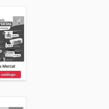
s Mercat
r catálogo