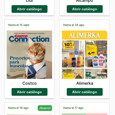
Lidl
Alcampo
ofertas exclusivas. Con frecuencia, la tienda online
los
Eventos de Liquidación de Temporada
son
también suelen presentar menos afluencia. Durante
Para quienes buscan maximizar su ahorro sin renunciar
presenta promociones digitales únicas, ventas flash por
momentos cruciales para renovar el hogar o el
estas franjas horarias, los pasillos tienden a estar más
Abrir catálogo
Abrir catálogo
a la calidad, HiperDino pone a su disposición una
tiempo limitado y descuentos especiales que no
guardarropa, ya que ofrecen grandes descuentos en
despejados, lo que facilita la localización de productos
ventana constante de oportunidades a través de sus
siempre se encuentran en los establecimientos físicos.
artículos de campañas anteriores, permitiendo acceder
y la agilidad en las cajas. Para optimizar aún más su
HiperDino weekly ads
. Estos no son meros folletos; son
Además, suelen ofrecer atractivos paquetes de
a productos de calidad a precios excepcionales.
visita, les recomendamos aprovechar estas ventanas de
verdaderas guías de compra que reflejan el esfuerzo de
Hasta el 15 sept.
Hasta el 26 ago.
productos (bundle offers) que permiten adquirir varios
HiperDino también suele sorprender con
Otras
menor concurrencia para disfrutar de una compra
la marca por presentar
HiperDino deals
irresistibles y
artículos a un precio reducido, incentivando así la
Promociones Especiales
, campañas únicas y
relajada y eficiente. Las noches también pueden ser una
promociones pensadas para el bolsillo de todos. Los
exploración de su plataforma online para no perderse
verificadas que brindan ahorros adicionales y
buena opción, aunque es posible que algunos
clientes tienen la posibilidad de consultar los
HiperDino
ninguna oportunidad de ahorrar. Se recomienda a los
experiencias de compra mejoradas.
productos frescos ya hayan sido repuestos.
flyers
online, donde se detallan las
HiperDino ad this
compradores mantenerse atentos a estas ofertas para
Para maximizar los beneficios, se aconseja a los clientes
Los fines de semana y los días festivos son períodos
week
con descuentos significativos en una amplia
maximizar su presupuesto.
que planifiquen sus compras en torno a estos eventos.
naturalmente más concurridos en todos los
variedad de productos. Desde frutas y verduras de
Para adaptarse a las necesidades y estilos de vida de
Consultar los
HiperDino weekly ads
, el
HiperDino ad
establecimientos comerciales. En HiperDino, para vivir
temporada hasta productos de charcutería, carnicería,
cada cliente, HiperDino ofrece diversas opciones de
this week
, las
HiperDino sales
, y los
HiperDino flyers
una jornada de compras más sosegada en estas fechas,
pescadería, y una extensa selección de marcas
compra flexibles y convenientes. Los compradores
les mantendrá informados sobre las ofertas más
les aconsejamos planificar sus visitas
temprano por la
reconocidas y marcas propias, cada semana trae
pueden optar por la comodidad de recibir sus pedidos
recientes y las
HiperDino deals
disponibles. Visitar la
mañana, justo al abrir
, o
al final de la tarde
, cuando la
consigo nuevas oportunidades para llenar la despensa a
directamente en su domicilio a través del servicio de
página web oficial de HiperDino con frecuencia es la
afluencia de público comienza a disminuir. Si tienen la
un precio excepcional. Estas ofertas son el reflejo de un
Costco
Alimerka
entrega a domicilio. Para aquellos que prefieren recoger
mejor manera de no perderse ninguna de las nuevas
posibilidad, realizar sus compras entre semana les
compromiso activo con la economía familiar,
sus compras, existe la opción de Click & Collect,
promociones y acceder a ofertas exclusivas que solo
garantizará una experiencia mucho más fluida. Estar
permitiendo a los consumidores planificar sus compras
Abrir catálogo
Abrir catálogo
permitiendo recoger los pedidos en su tienda HiperDino
estarán disponibles por tiempo limitado. Aprovechar
atentos a las promociones y ofertas especiales, que a
y beneficiarse de las
HiperDino sales
vigentes. La
más cercana, o incluso el servicio de recogida en el
estos momentos es la clave para conseguir los mejores
menudo se anuncian con antelación, también les
facilidad de acceso a esta información a través de su
coche (curbside pickup) en determinados puntos,
productos al mejor precio.
permitirá organizar sus visitas de manera estratégica
plataforma digital hace que estar al tanto de las
Hasta el 19 ago.
Hasta el 17 ago.
¡Nuevo!
añadiendo un extra de agilidad. Además, comprar
para aprovechar al máximo su tiempo y sus compras.
HiperDino ad
sea más sencillo que nunca, invitando a
online garantiza el acceso a la totalidad del surtido de