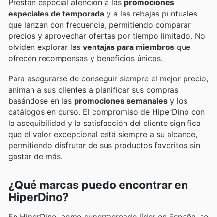
Prestan especial atención a las
promociones
especiales de temporada
y a las rebajas puntuales
que lanzan con frecuencia, permitiendo comparar
precios y aprovechar ofertas por tiempo limitado. No
olviden explorar las
ventajas para miembros
que
ofrecen recompensas y beneficios únicos.
Para asegurarse de conseguir siempre el mejor precio,
animan a sus clientes a planificar sus compras
basándose en las
promociones semanales
y los
catálogos en curso. El compromiso de HiperDino con
la asequibilidad y la satisfacción del cliente significa
que el valor excepcional está siempre a su alcance,
permitiendo disfrutar de sus productos favoritos sin
gastar de más.
¿Qué marcas puedo encontrar en
HiperDino?
En HiperDino, como supermercado líder en España, se