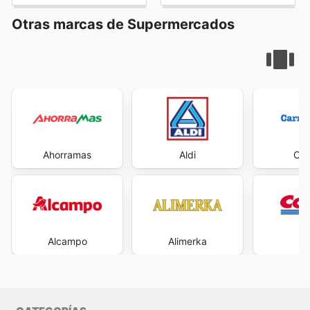
Otras marcas de Supermercados
Ahorramas
Aldi
Car
Alcampo
Alimerka
Co