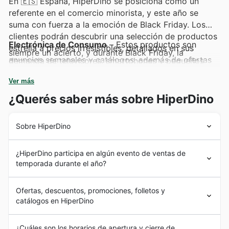
En 🇪🇸 España, HiperDino se posiciona como un
referente en el comercio minorista, y este año se
suma con fuerza a la emoción de Black Friday. Los
clientes podrán descubrir una selección de productos
Electrónica de Consumo
– Estos productos son
estrella a precios irresistibles, detallados en sus
siempre un acierto, y durante Black Friday, la
anuncios semanales y catálogos, además de ofertas
demanda de televisores, smartphones y pequeños
electrodomésticos se dispara. Los clientes los buscan
exclusivas disponibles en su sitio web oficial. Les
activamente en las
ofertas de HiperDino
,
Ver más
animamos a visitar con frecuencia para no perderse
aprovechando los descuentos que aparecen en los
HiperDino weekly ads
y las promociones especiales
las últimas promociones y las fantásticas
¿Querés saber más sobre HiperDino
de
HiperDino Black Friday sales
.
oportunidades de ahorro que esperan.
Alimentación y Bebidas Premium
– Los productos
gourmet y las selecciones especiales de alimentación
y bebidas son muy demandados para celebraciones y
Sobre HiperDino
ocasiones especiales. La oportunidad de adquirirlos a
través de los
HiperDino deals
durante el Black Friday
HiperDino comenzó su andadura en 1991,
atrae a muchos, quienes consultan los
HiperDino
¿HiperDino participa en algún evento de ventas de
estableciéndose rápidamente como un referente en el
offers
para asegurar las mejores marcas a precios
temporada durante el año?
reducidos.
sector de los supermercados en España. Desde sus
Moda y Calzado
– Las colecciones de temporada y
inicios, la empresa se ha dedicado a ofrecer una amplia
las prendas de tendencia, junto con calzado cómodo
En 🇪🇸 España, HiperDino se destaca por ofrecer
variedad de productos de alimentación y droguería,
Ofertas, descuentos, promociones, folletos y
y a la moda, generan gran interés en Black Friday. Es
oportunidades fantásticas para que sus clientes
construyendo una sólida reputación basada en la
un momento clave para renovar el armario, y los
catálogos en HiperDino
disfruten de ahorros significativos a través de sus
consumidores encuentran excelentes
ofertas de
calidad y la cercanía con sus clientes. Su crecimiento
eventos estacionales. Estos momentos clave del año
HiperDino
en estos artículos, que se anuncian en los
sostenido a lo largo de los años es testimonio de su
¡El Supermercado de Confianza en España te Espera
HiperDino weekly ads
.
son la ocasión perfecta para encontrar ofertas
¿Cuáles son los horarios de apertura y cierre de
compromiso con la excelencia y su adaptación a las