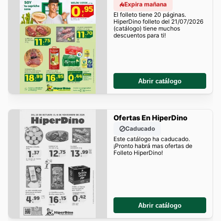
Expira mañana
El folleto tiene 20 páginas.
HiperDino folleto del 21/07/2026
(catálogo) tiene muchos
descuentos para ti!
Abrir catálogo
Ofertas En HiperDino
Caducado
Este catálogo ha caducado.
¡Pronto habrá mas ofertas de
Folleto HiperDino!
Abrir catálogo