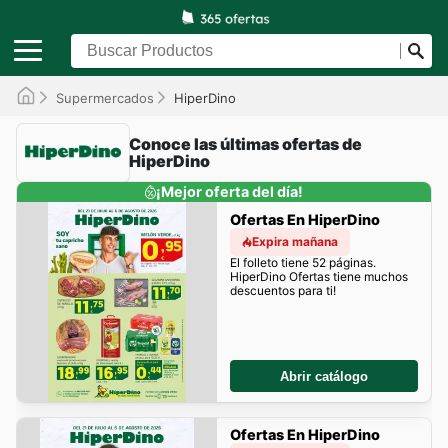
Supermercados
HiperDino
Conoce las últimas ofertas de
HiperDino
¡Mejor oferta del día!
Ofertas En HiperDino
Expira mañana
El folleto tiene 52 páginas.
HiperDino Ofertas tiene muchos
descuentos para ti!
Abrir catálogo
Ofertas En HiperDino