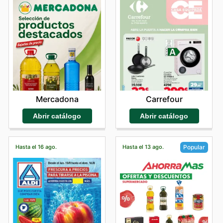
Tengan en cuenta que los horarios de apertura pueden
explorar y descubrir las ventajas que cada semana trae
productos y permite estar al día de las novedades y
variar en cada tienda y ubicación, especialmente
consigo.
ofertas disponibles en tiempo real, enriqueciendo la
durante los fines de semana y los días festivos. Para
Aprovecha las Promociones y ¡No Te Pierdas las
experiencia de compra.
asegurarse de conocer el horario exacto de la tienda
Ofertas de HiperDino!
Consideren que la disponibilidad, las promociones y las
HiperDino más cercana, se recomienda a los clientes
La estrategia de HiperDino va más allá de ofrecer
opciones de envío pueden variar según la ubicación.
consultar la página web oficial o contactar directamente
productos; buscan crear una experiencia de compra
Para aprovechar al máximo las compras online con
con el establecimiento antes de su visita.
donde el ahorro y la satisfacción del cliente sean
HiperDino, se recomienda a los clientes visitar su sitio
protagonistas. Por ello, es fundamental que los
web oficial o ponerse en contacto con el servicio de
consumidores se mantengan conectados a su
atención al cliente para obtener información detallada.
plataforma online y revisen con frecuencia las
Carrefour
Mercadona
novedades. Descubrir las
HiperDino sales this week
no
solo significa encontrar precios bajos, sino también
Abrir catálogo
Abrir catálogo
acceder a productos de alta calidad que satisfacen las
exigencias de las familias modernas. La constante
actualización de sus catálogos y promociones asegura
Hasta el 16 ago.
Hasta el 13 ago.
Popular
que siempre haya algo nuevo y ventajoso que
descubrir. Fomentar el hábito de consultar las
HiperDino weekly ads
se traduce directamente en
beneficios tangibles, permitiendo una planificación de
compras más eficiente y una gestión inteligente del
presupuesto. La relevancia de estar al día con las
HiperDino deals
y
HiperDino sales
se consolida como