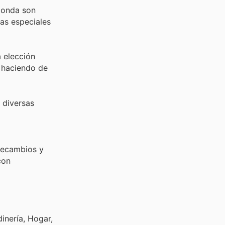
 Honda son
tas especiales
a elección
, haciendo de
 diversas
recambios y
con
inería, Hogar,