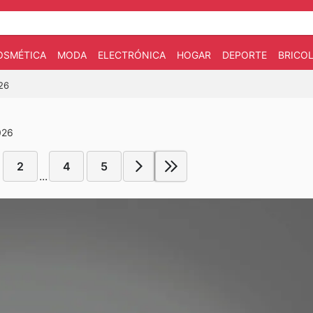
OSMÉTICA
MODA
ELECTRÓNICA
HOGAR
DEPORTE
BRICOL
026
026
2
4
5
...