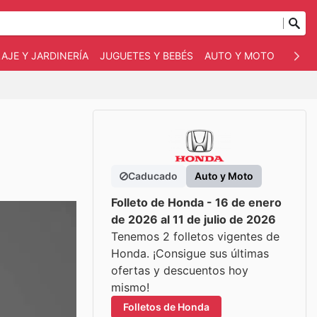
AJE Y JARDINERÍA
JUGUETES Y BEBÉS
AUTO Y MOTO
MASC
Caducado
Auto y Moto
Folleto de Honda - 16 de enero
de 2026 al 11 de julio de 2026
Tenemos 2 folletos vigentes de
Honda. ¡Consigue sus últimas
ofertas y descuentos hoy
mismo!
Folletos de Honda