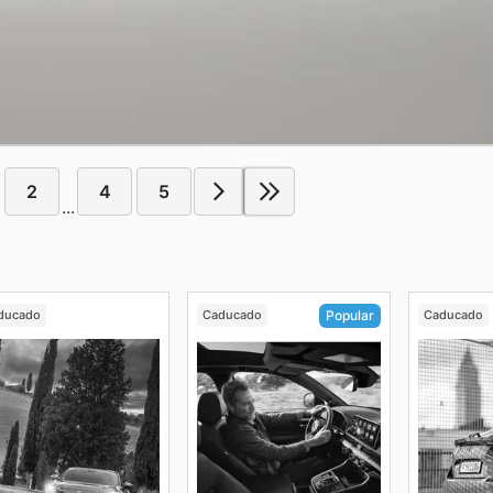
2
4
5
...
ducado
Caducado
Caducado
Popular