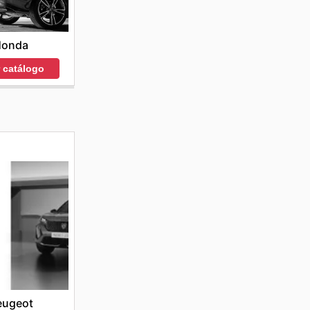
Honda
r catálogo
eugeot