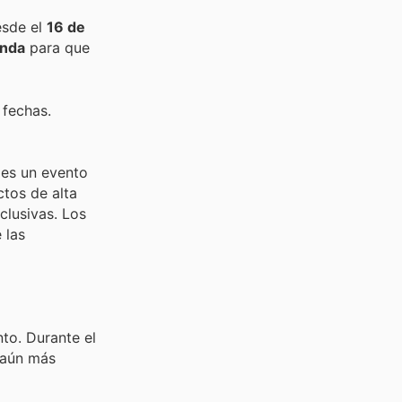
esde el
16 de
nda
para que
 fechas.
 es un evento
tos de alta
lusivas. Los
 las
to. Durante el
n aún más