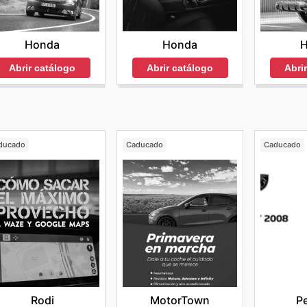
Honda
Honda
Abrir catálogo
Abri
Abrir catálogo
ducado
Caducado
Caducado
Rodi
MotorTown
P