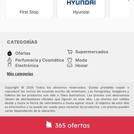
First Stop
Hyundai
V
CATEGORÍAS
Supermercados
Ofertas
Perfumería y Cosmética
Moda
Electrónica
Hogar
Deporte
Bricolaje y jardinería
Más categorías
Juguetes y bebés
Auto y Moto
Mascotas
Otros
Copyright © 2026 Todos los derechos reservados. Queda prohibido copiar o
reproducir los textos sin acuerdo escrito de antemano. Las fotografías, imágenes y
folletos de los productos son sólo a fines ilustrativos. Las precios con descuentos
vienen de distribuidores oficiales que figuran en este sitio. Las ofertas son válidas
desde y hasta la fecha de vencimiento o hasta agotar stock. El objetivo de este sitio
es informativo y no puede ser usado para reclamar los productos. Los precios pueden
variar dependiendo de la ubicación.