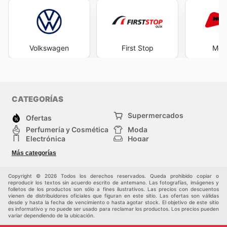
Volkswagen
First Stop
Mot
CATEGORÍAS
Supermercados
Ofertas
Perfumería y Cosmética
Moda
Electrónica
Hogar
Deporte
Bricolaje y jardinería
Más categorías
Juguetes y bebés
Auto y Moto
Mascotas
Otros
Copyright © 2026 Todos los derechos reservados. Queda prohibido copiar o
reproducir los textos sin acuerdo escrito de antemano. Las fotografías, imágenes y
folletos de los productos son sólo a fines ilustrativos. Las precios con descuentos
vienen de distribuidores oficiales que figuran en este sitio. Las ofertas son válidas
desde y hasta la fecha de vencimiento o hasta agotar stock. El objetivo de este sitio
es informativo y no puede ser usado para reclamar los productos. Los precios pueden
variar dependiendo de la ubicación.