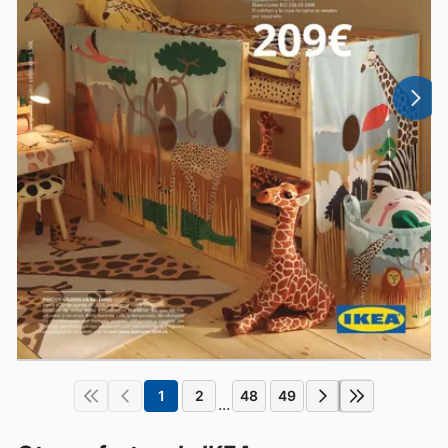
1
2
48
49
...