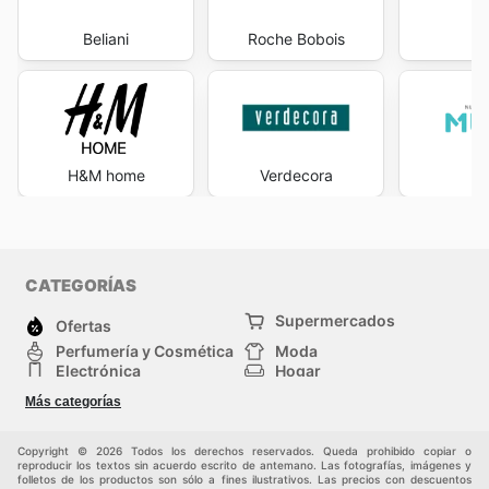
Beliani
Roche Bobois
S
H&M home
Verdecora
M
CATEGORÍAS
Supermercados
Ofertas
Perfumería y Cosmética
Moda
Electrónica
Hogar
Deporte
Bricolaje y jardinería
Más categorías
Juguetes y bebés
Auto y Moto
Mascotas
Otros
Copyright © 2026 Todos los derechos reservados. Queda prohibido copiar o
reproducir los textos sin acuerdo escrito de antemano. Las fotografías, imágenes y
folletos de los productos son sólo a fines ilustrativos. Las precios con descuentos