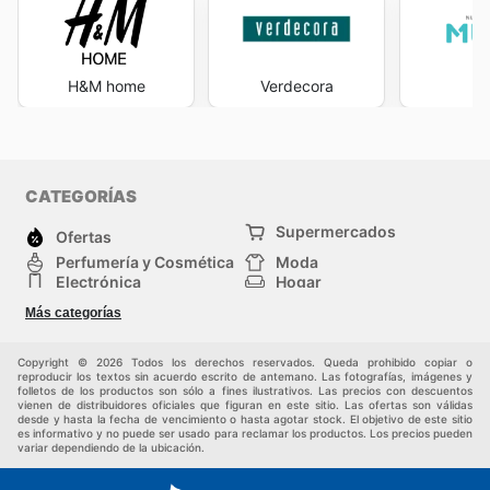
H&M home
Verdecora
M
CATEGORÍAS
Supermercados
Ofertas
Perfumería y Cosmética
Moda
Electrónica
Hogar
Deporte
Bricolaje y jardinería
Más categorías
Juguetes y bebés
Auto y Moto
Mascotas
Otros
Copyright © 2026 Todos los derechos reservados. Queda prohibido copiar o
reproducir los textos sin acuerdo escrito de antemano. Las fotografías, imágenes y
folletos de los productos son sólo a fines ilustrativos. Las precios con descuentos
vienen de distribuidores oficiales que figuran en este sitio. Las ofertas son válidas
desde y hasta la fecha de vencimiento o hasta agotar stock. El objetivo de este sitio
es informativo y no puede ser usado para reclamar los productos. Los precios pueden
variar dependiendo de la ubicación.