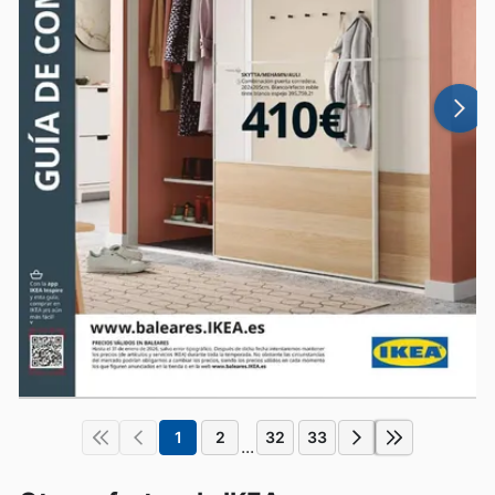
1
2
32
33
...