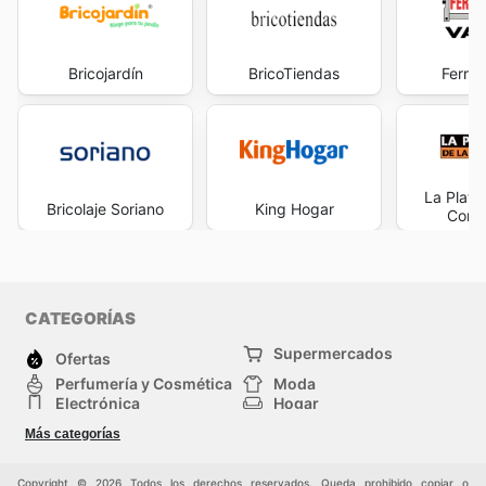
Bricojardín
BricoTiendas
Ferret
La Plata
Bricolaje Soriano
King Hogar
Const
CATEGORÍAS
Supermercados
Ofertas
Perfumería y Cosmética
Moda
Electrónica
Hogar
Deporte
Bricolaje y jardinería
Más categorías
Juguetes y bebés
Auto y Moto
Mascotas
Otros
Copyright © 2026 Todos los derechos reservados. Queda prohibido copiar o