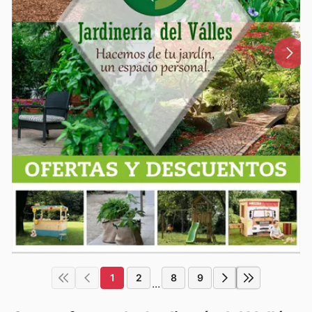
1
2
8
9
...