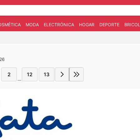
OSMÉTICA
MODA
ELECTRÓNICA
HOGAR
DEPORTE
BRICOL
026
2
12
13
...