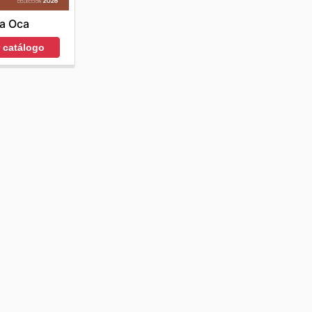
a Oca
r catálogo