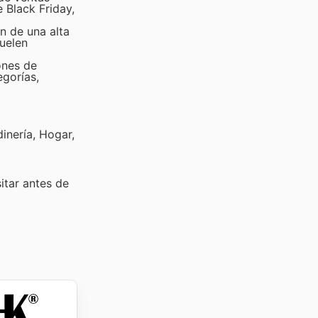
 Black Friday,
n de una alta
uelen
ones de
egorías,
inería, Hogar,
sitar
antes de