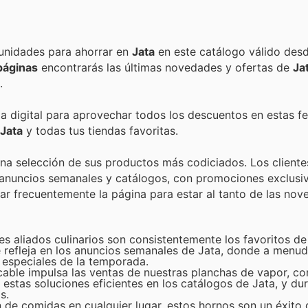
Encuentra las mejores promociones, descuentos y oportunidades para ahorrar en
Jata
en este catálogo válido des
páginas
encontrarás las últimas novedades y ofertas de
Ja
.
da digital para aprovechar todos los descuentos en estas fe
Jata
y todas tus tiendas favoritas.
una selección de sus productos más codiciados. Los client
s anuncios semanales y catálogos, con promociones exclusi
tar frecuentemente la página para estar al tanto de las nov
es aliados culinarios son consistentemente los favoritos de 
e refleja en los anuncios semanales de Jata, donde a menu
 especiales de la temporada.
le impulsa las ventas de nuestras planchas de vapor, con
estas soluciones eficientes en los catálogos de Jata, y dur
s.
n de comidas en cualquier lugar, estos hornos son un éxito