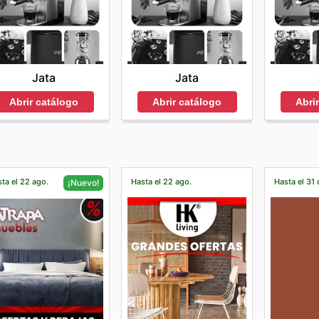
Jata
Jata
Abrir catálogo
Abrir catálogo
Abri
ta el 22 ago.
Hasta el 22 ago.
Hasta el 31 
¡Nuevo!