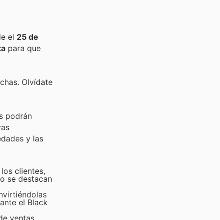
de el
25 de
ta
para que
chas. Olvídate
es podrán
vas
edades y las
los clientes,
do se destacan
virtiéndolas
ante el Black
 de ventas