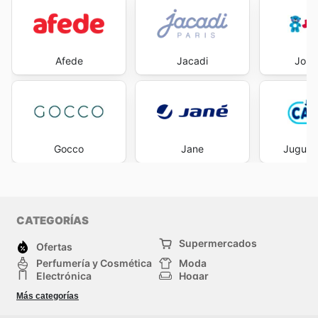
Afede
Jacadi
Josb
Gocco
Jane
Juguete
CATEGORÍAS
Supermercados
Ofertas
Perfumería y Cosmética
Moda
Electrónica
Hogar
Deporte
Bricolaje y jardinería
Más categorías
Juguetes y bebés
Auto y Moto
Mascotas
Otros