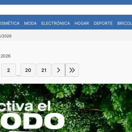
OSMÉTICA
MODA
ELECTRÓNICA
HOGAR
DEPORTE
BRICOL
08/2026
e 2026
2
20
21
...