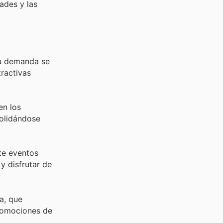
ades y las
su demanda se
tractivas
en los
solidándose
te eventos
y disfrutar de
a, que
promociones de