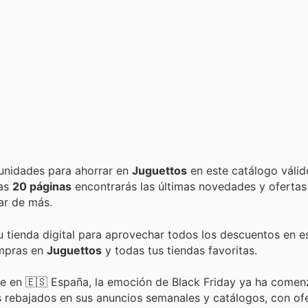
Encuentra las mejores promociones, descuentos y oportunidades para ahorrar en
Juguettos
en este catálogo váli
tas
20 páginas
encontrarás las últimas novedades y oferta
ar de más.
u tienda digital para aprovechar todos los descuentos en e
ompras en
Juguettos
y todas tus tiendas favoritas.
uete en 🇪🇸 España, la emoción de Black Friday ya ha come
 rebajados en sus anuncios semanales y catálogos, con of