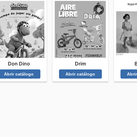
Don Dino
Drim
B
Abrir catálogo
Abrir catálogo
Abri