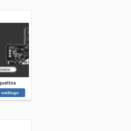
guettos
r catálogo