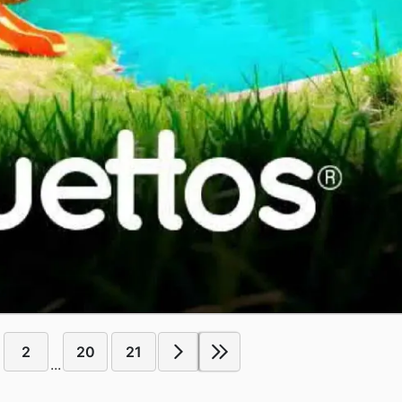
2
20
21
...