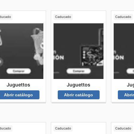
ducado
Caducado
Caducado
Juguettos
Juguettos
Ju
Abrir catálogo
Abrir catálogo
Abri
ducado
Caducado
Caducado