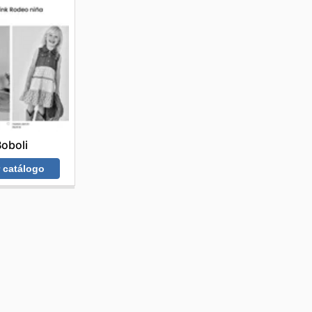
oboli
r catálogo