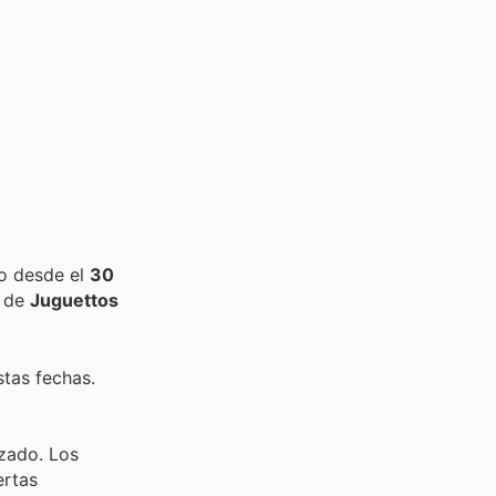
do desde el
30
s de
Juguettos
stas fechas.
nzado. Los
ertas