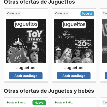
Otras ofertas de Juguettos
Caducado
Caducado
Ca
Popular
Juguettos
Juguettos
Abrir catálogo
Abrir catálogo
Otras ofertas de Juguetes y bebés
Hasta el 8 nov.
Hasta el 8 dic.
Ca
¡Nuevo!