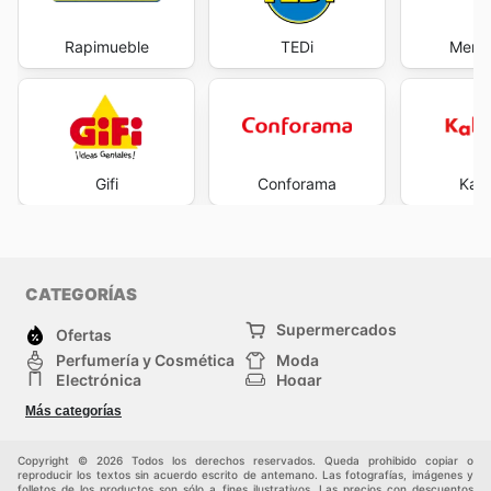
Rapimueble
TEDi
Merk
Gifi
Conforama
Kal
CATEGORÍAS
Supermercados
Ofertas
Perfumería y Cosmética
Moda
Electrónica
Hogar
Deporte
Bricolaje y jardinería
Más categorías
Juguetes y bebés
Auto y Moto
Mascotas
Otros
Copyright © 2026 Todos los derechos reservados. Queda prohibido copiar o
reproducir los textos sin acuerdo escrito de antemano. Las fotografías, imágenes y
folletos de los productos son sólo a fines ilustrativos. Las precios con descuentos