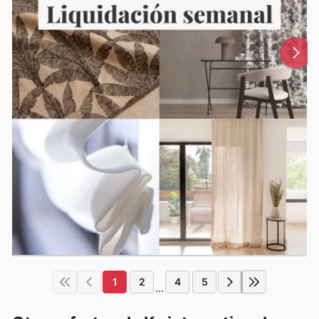
1
2
4
5
...