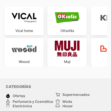
Vical home
OKsofás
K
Woood
Muji
Be
CATEGORÍAS
Supermercados
Ofertas
Perfumería y Cosmética
Moda
Electrónica
Hogar
Deporte
Bricolaje y jardinería