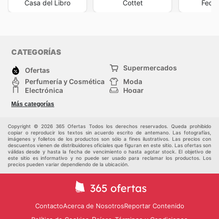
Casa del Libro
Cottet
Feder
weekly ads
y
La Traca flyers
asegura que siempre haya
algo nuevo e interesante que descubrir. Al consultar
regularmente
La Traca ad this week
y explorar las
diversas
La Traca deals
, los consumidores pueden
planificar sus compras de manera más efectiva,
CATEGORÍAS
asegurando que sus gastos se traduzcan en el máximo
Supermercados
valor. La disponibilidad de
La Traca sales this week
y
Ofertas
las promociones que se anuncian en cada
La Traca ad
Perfumería y Cosmética
Moda
son un testimonio de nuestro compromiso con la
Electrónica
Hogar
satisfacción del cliente y la oferta de productos
Deporte
Bricolaje y jardinería
Más categorías
asequibles y de calidad. Estar al tanto de estas ofertas
Juguetes y bebés
Auto y Moto
Mascotas
Otros
no solo permite ahorrar dinero, sino que también facilita
el acceso a una mayor variedad de productos,
Copyright © 2026 365 Ofertas Todos los derechos reservados. Queda prohibido
copiar o reproducir los textos sin acuerdo escrito de antemano. Las fotografías,
enriqueciendo la experiencia de compra. Visita La
imágenes y folletos de los productos son sólo a fines ilustrativos. Las precios con
Traca's website today to explore the best deals and
descuentos vienen de distribuidores oficiales que figuran en este sitio. Las ofertas son
válidas desde y hasta la fecha de vencimiento o hasta agotar stock. El objetivo de
start saving now.
este sitio es informativo y no puede ser usado para reclamar los productos. Los
precios pueden variar dependiendo de la ubicación.
Contacto
Acerca de Nosotros
Reportar Contenido