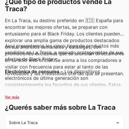
¿Qué tipo de productos vende La
Traca?
En La Traca, su destino preferido en 🇪🇸 España para
encontrar las mejores ofertas, se preparan con
entusiasmo para el Black Friday. Los clientes pueden
explorar una amplia gama de productos destacados
Aquí presentamos los cinco tipos de productos más
en sus anuncios semanales y catálogos, con
vendidos en La Traca, a menudo protagonistas de sus
promociones exclusivas que se anuncian directamente
ofertas de Black Friday:
en su sitio web oficial. Se anima a los compradores a
visitar con frecuencia para estar al tanto de las
Electrónica de consumo
– Los dispositivos
novedades y las irresistibles ofertas que se presentan.
electrónicos de última generación son
consistentemente los favoritos de sus clientes. Estos
productos, que incluyen televisores, smartphones y
ordenadores portátiles, aparecen frecuentemente en
Ver más
los anuncios semanales de La Traca y sus catálogos
¿Querés saber más sobre La Traca
de Black Friday, ofreciendo ahorros significativos. Su
alta demanda asegura que siempre encontrarán
Sobre La Traca
ofertas competitivas.