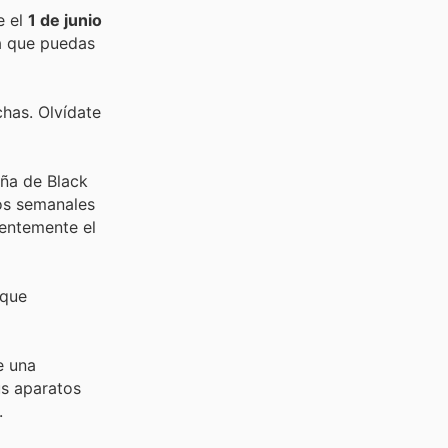
e el
1 de junio
 que puedas
chas. Olvídate
aña de Black
ios semanales
uentemente el
 que
e una
us aparatos
.