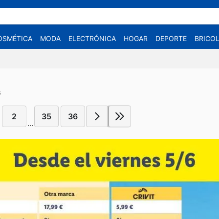
OSMÉTICA
MODA
ELECTRÓNICA
HOGAR
DEPORTE
BRICOL
6
2
35
36
...