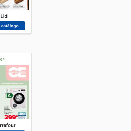
Lidl
r catálogo
ago.
rrefour