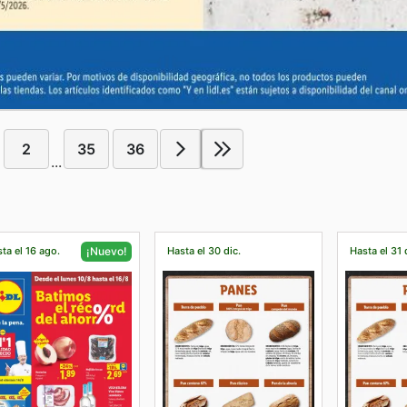
2
35
36
...
ta el 16 ago.
Hasta el 30 dic.
Hasta el 31 
¡Nuevo!