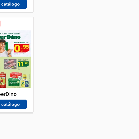
r catálogo
perDino
r catálogo