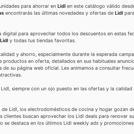
Encuentra las mejores promociones, descuentos y oportunidades para ahorrar en
Lidl
en este catálogo válido desd
as
encontrarás las últimas novedades y ofertas de
Lidl
para
a digital para aprovechar todos los descuentos en estas fe
Lidl
y todas tus tiendas favoritas.
 calidad y ahorro, especialmente durante la esperada camp
e productos en oferta, detallados en sus habituales anunc
as de su página web oficial. Les animamos a consultar frec
tractivas.
idl, siempre con un ojo puesto en las ofertas y la calidad
s de Lidl, los electrodomésticos de cocina y hogar gozan d
 clientes buscan aprovechar los Lidl deals para renovar s
mo se destaca en los últimos Lidl weekly ads y promociones