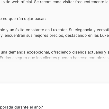
 sitio web oficial. Se recomienda visitar frecuentemente l
 no querrán dejar pasar:
ble y un éxito constante en Luxenter. Su elegancia y versati
day, encuentran sus mejores precios, destacando en las Lux
una demanda excepcional, ofreciendo diseños actuales y s
 Friday asegura que los clientes puedan hacerse con pieza
llo de los anillos con piedras preciosas de Luxenter son mu
special, y ahora, con las Luxenter Black Friday sales, se 
as únicas hace que los colgantes personalizados sean ex
entos importantes, y durante el periodo de ofertas, Luxent
ia de éxito en España, consolidándose como una marca de r
mporada durante el año?