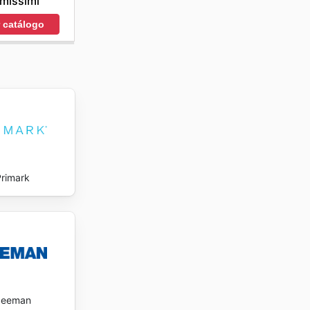
imissimi
r catálogo
Primark
Zeeman