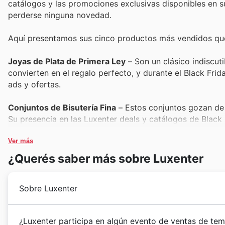
catálogos y las promociones exclusivas disponibles en su
perderse ninguna novedad.
Aquí presentamos sus cinco productos más vendidos que
Joyas de Plata de Primera Ley
– Son un clásico indiscuti
convierten en el regalo perfecto, y durante el Black Fri
ads y ofertas.
Conjuntos de Bisutería Fina
– Estos conjuntos gozan de 
Su presencia en las Luxenter deals y catálogos de Black
a precios muy atractivos.
Ver más
Anillos con Piedras Preciosas
– La exclusividad y el bri
¿Querés saber más sobre Luxenter
Son una apuesta segura para quienes buscan un detalle e
una oportunidad única de inversión.
Sobre Luxenter
Colgantes Personalizados
– La capacidad de crear piez
populares. Estos artículos son ideales para celebrar mom
Desde sus inicios, Luxenter ha forjado una trayector
¿Luxenter participa en algún evento de ventas de te
prominentemente en sus promociones.