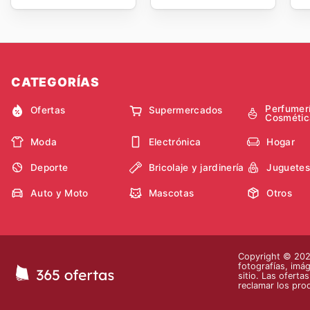
CATEGORÍAS
Perfumer
Ofertas
Supermercados
Cosmétic
Moda
Electrónica
Hogar
Deporte
Bricolaje y jardinería
Juguetes
Auto y Moto
Mascotas
Otros
Copyright © 2026
fotografías, imág
sitio. Las oferta
reclamar los pro