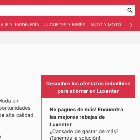
AJE Y JARDINERÍA
JUGUETES Y BEBÉS
AUTO Y MOTO
MASC
Descubre los ofertazos imbatibles
para ahorrar en Luxenter
 Moda en
oportunidades
No pagues de más! Encuentra
e alta calidad
las mejores rebajas de
Luxenter
¿Cansado de gastar de más?
r
¡Tenemos la solución!