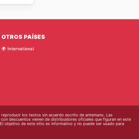
OTROS PAÍSES
🌍 International
eproducir los textos sin acuerdo escrito de antemano. Las
s con descuentos vienen de distribuidores oficiales que figuran en este
El objetivo de este sitio es informativo y no puede ser usado para