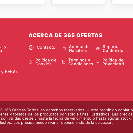
ACERCA DE 365 OFERTAS
ía y
Acerca de
Reportar
Contacto
a
Nosotros
Contenido
Política de
Términos y
Política de
Cookies
Condiciones
Privacidad
 y bebés
 365 Ofertas Todos los derechos reservados. Queda prohibido copiar o r
enes y folletos de los productos son sólo a fines ilustrativos. Las precio
s son válidas desde y hasta la fecha de vencimiento o hasta agotar stock. 
ductos. Los precios pueden variar dependiendo de la ubicación.