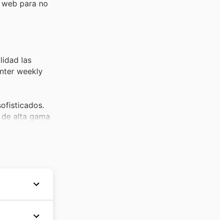
a web para no
lidad las
enter weekly
ofisticados.
s de alta gama
y codiciados.
presentan como
tremadamente
er los incluye
eferencia