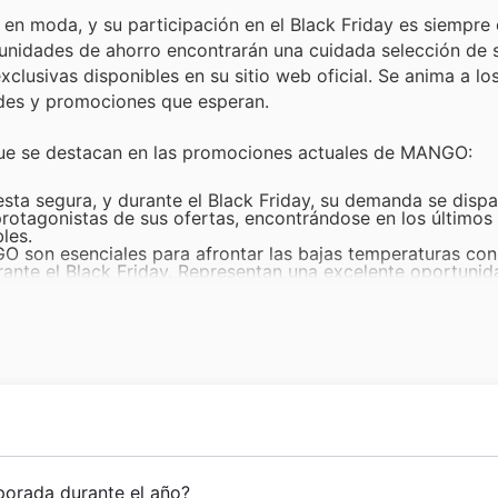
n moda, y su participación en el Black Friday es siempre
rtunidades de ahorro encontrarán una cuidada selección de
exclusivas disponibles en su sitio web oficial. Se anima a 
ades y promociones que esperan.
que se destacan en las promociones actuales de MANGO:
a segura, y durante el Black Friday, su demanda se dispa
protagonistas de sus ofertas, encontrándose en los últimos
les.
son esenciales para afrontar las bajas temperaturas con e
rante el Black Friday. Representan una excelente oportunid
cios reducidos, tal como se ve en las MANGO deals.
es, los pantalones de MANGO gozan de una gran popularid
es aprovechan estas MANGO offers para adquirir modelos 
etas y tops de MANGO los convierten en básicos imprescind
day. Son una opción fantástica para añadir estilo a cualqu
n precios muy atractivos.
tería y bufandas, son el toque final perfecto para cualqu
Son ideales para darse un capricho o para encontrar el reg
explorarlos.
ndic y Nahman Andic en Barcelona. Desde sus inicios, la f
orada durante el año?