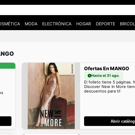
OSMÉTICA
MODA
ELECTRÓNICA
HOGAR
DEPORTE
BRICOL
MANGO
Ofertas En MANGO
Hasta el 31 ago.
El folleto tiene 5 páginas.
Discover New In More tie
descuentos para ti!
os
Abrir catálo