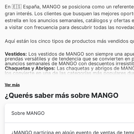
En 🇪🇸 España, MANGO se posiciona como un referente e
gran interés. Los clientes que busquen las mejores opo
estrella en los anuncios semanales, catálogos y ofertas 
a visitar con frecuencia para descubrir todas las noved
Aquí están los cinco tipos de productos más vendidos 
Vestidos:
Los vestidos de MANGO son siempre una apuest
prendas versátiles y de tendencia que se convierten en 
anuncios semanales de MANGO con descuentos irresistib
Chaquetas y Abrigos:
Las chaquetas y abrigos de MANGO 
los convierte en una de las categorías más populares du
renovar el guardarropa con piezas de alta calidad a pre
Pantalones:
Ya sean vaqueros, de vestir o más informal
Ver más
must-have en sus campañas de Black Friday. Los client
comodidad y las últimas tendencias de moda.
¿Querés saber más sobre MANGO
Camisetas y Tops:
La variedad y el diseño de las camis
altamente demandados, especialmente durante el Black Fri
encuentran frecuentemente en las MANGO weekly ads co
Accesorios:
Los accesorios de MANGO, como bolsos, bisu
Sobre MANGO
experimentan un pico de ventas durante el Black Friday. 
con excelentes MANGO Black Friday sales que animan a 
MANGO inició su andadura en 1984, fundada por Isak A
¿MANGO participa en algún evento de ventas de temp