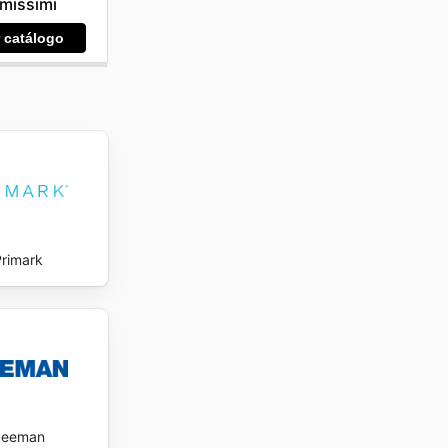
imissimi
stilo y
re haya
r catálogo
ent para
quellos
ing now.
Primark
Zeeman