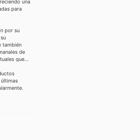
freciendo una
iadas para
n por su
 su
e también
emanales de
tuales que
ductos
 últimas
ularmente.